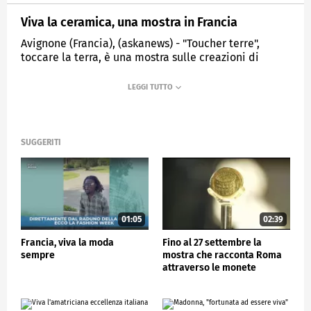
Viva la ceramica, una mostra in Francia
Avignone (Francia), (askanews) - "Toucher terre",
toccare la terra, è una mostra sulle creazioni di
ceramica di artisti di tutto il mondo aperta a Villa
Datris nei pressi di Avignone in Francia; l'occasione
per riflettere anche sulla recente rinascita di un'arte
che sembrava destinata all'estinzione.
SUGGERITI
ECONOMIA
01:05
02:39
Francia, viva la moda
Fino al 27 settembre la
sempre
mostra che racconta Roma
attraverso le monete