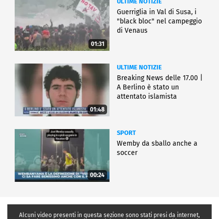
ULTIME NOTIZIE
Guerriglia in Val di Susa, i
"black bloc" nel campeggio
di Venaus
01:31
ULTIME NOTIZIE
Breaking News delle 17.00 |
A Berlino è stato un
attentato islamista
01:48
SPORT
Wemby da sballo anche a
soccer
00:24
Alcuni video presenti in questa sezione sono stati presi da internet,