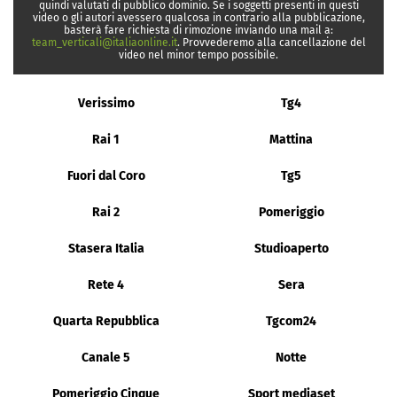
quindi valutati di pubblico dominio. Se i soggetti presenti in questi
video o gli autori avessero qualcosa in contrario alla pubblicazione,
basterà fare richiesta di rimozione inviando una mail a:
team_verticali@italiaonline.it
. Provvederemo alla cancellazione del
video nel minor tempo possibile.
Verissimo
Tg4
Rai 1
Mattina
Fuori dal Coro
Tg5
Rai 2
Pomeriggio
Stasera Italia
Studioaperto
Rete 4
Sera
Quarta Repubblica
Tgcom24
Canale 5
Notte
Pomeriggio Cinque
Sport mediaset