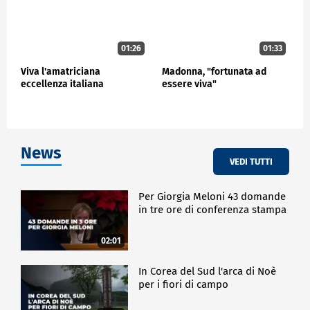
01:26
01:33
Viva l'amatriciana
Madonna, "fortunata ad
eccellenza italiana
essere viva"
News
VEDI TUTTI
Per Giorgia Meloni 43 domande
in tre ore di conferenza stampa
02:01
In Corea del Sud l'arca di Noè
per i fiori di campo