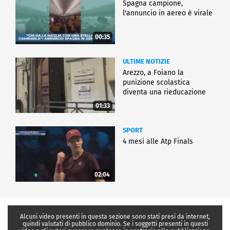
Spagna campione,
l'annuncio in aereo è virale
00:35
ULTIME NOTIZIE
Arezzo, a Foiano la
punizione scolastica
diventa una rieducazione
01:33
SPORT
4 mesi alle Atp Finals
02:04
Alcuni video presenti in questa sezione sono stati presi da internet,
quindi valutati di pubblico dominio. Se i soggetti presenti in questi