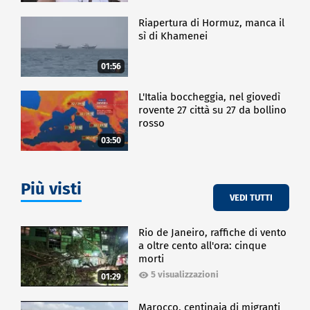
Riapertura di Hormuz, manca il
sì di Khamenei
01:56
L'Italia boccheggia, nel giovedì
rovente 27 città su 27 da bollino
rosso
03:50
Più visti
VEDI TUTTI
Rio de Janeiro, raffiche di vento
a oltre cento all'ora: cinque
morti
5 visualizzazioni
01:29
Marocco, centinaia di migranti