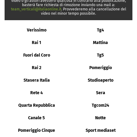
video o gli autori avessero qualcosa in contrario alla pubblicazione,
basterà fare richiesta di rimozione inviando una mail a:
team_verticali@italiaonline.it
. Provvederemo alla cancellazione del
video nel minor tempo possibile.
Verissimo
Tg4
Rai 1
Mattina
Fuori dal Coro
Tg5
Rai 2
Pomeriggio
Stasera Italia
Studioaperto
Rete 4
Sera
Quarta Repubblica
Tgcom24
Canale 5
Notte
Pomeriggio Cinque
Sport mediaset