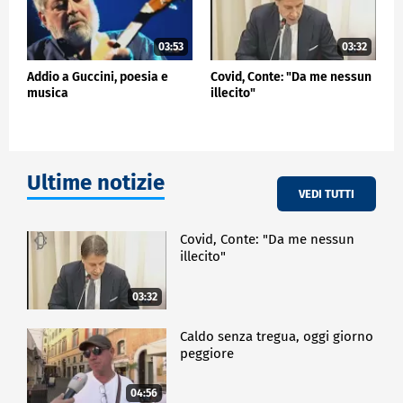
03:53
03:32
Addio a Guccini, poesia e
Covid, Conte: "Da me nessun
musica
illecito"
Ultime notizie
VEDI TUTTI
Covid, Conte: "Da me nessun
illecito"
03:32
Caldo senza tregua, oggi giorno
peggiore
04:56