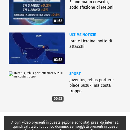
Economia in crescita,
soddisfazione di Meloni
01:52
ULTIME NOTIZIE
Iran e Ucraina, notte di
attacchi
03:32
SPORT
Juventus, rebus portieri:
piace Suzuki ma costa
troppo
00:53
Alcuni video presenti in questa sezione sono stati presi da internet,
quindi valutati di pubblico dominio. Se i soggetti presenti in questi