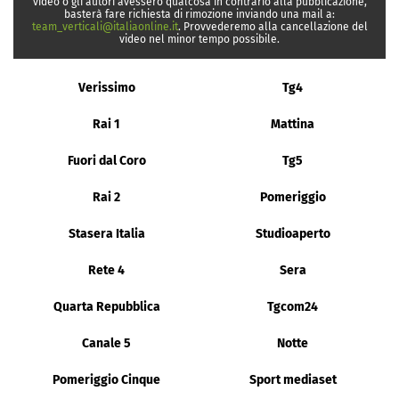
video o gli autori avessero qualcosa in contrario alla pubblicazione,
basterà fare richiesta di rimozione inviando una mail a:
team_verticali@italiaonline.it
. Provvederemo alla cancellazione del
video nel minor tempo possibile.
Verissimo
Tg4
Rai 1
Mattina
Fuori dal Coro
Tg5
Rai 2
Pomeriggio
Stasera Italia
Studioaperto
Rete 4
Sera
Quarta Repubblica
Tgcom24
Canale 5
Notte
Pomeriggio Cinque
Sport mediaset