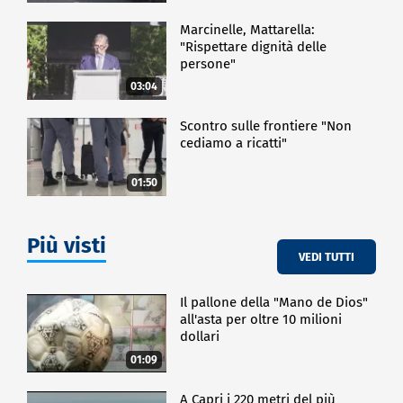
Marcinelle, Mattarella:
"Rispettare dignità delle
persone"
03:04
Scontro sulle frontiere "Non
cediamo a ricatti"
01:50
Più visti
VEDI TUTTI
Il pallone della "Mano de Dios"
all'asta per oltre 10 milioni
dollari
01:09
A Capri i 220 metri del più