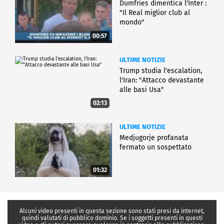
Dumfries dimentica l'Inter :
"Il Real miglior club al
mondo"
00:57
ULTIME NOTIZIE
Trump studia l'escalation,
l'Iran: "Attacco devastante
alle basi Usa"
02:13
ULTIME NOTIZIE
Medjugorje profanata
fermato un sospettato
01:32
Alcuni video presenti in questa sezione sono stati presi da internet,
quindi valutati di pubblico dominio. Se i soggetti presenti in questi