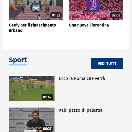
01:32
02:03
Geely per il rinascimento
Una nuova Fiorentina
urbano
Sport
VEDI TUTTI
Ecco la Roma che verrà
01:47
Xabi pazzo di palestra
00:27