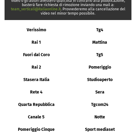
video o gli autori avessero qualcosa in contrario alla pubblicazione,
basterà fare richiesta di rimozione inviando una mail a:
team_verticali@italiaonline.it
. Provvederemo alla cancellazione del
video nel minor tempo possibile.
Verissimo
Tg4
Rai 1
Mattina
Fuori dal Coro
Tg5
Rai 2
Pomeriggio
Stasera Italia
Studioaperto
Rete 4
Sera
Quarta Repubblica
Tgcom24
Canale 5
Notte
Pomeriggio Cinque
Sport mediaset