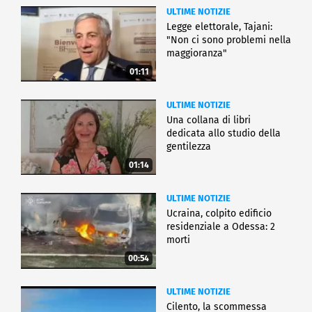
ULTIME NOTIZIE
Legge elettorale, Tajani:
"Non ci sono problemi nella
maggioranza"
01:11
ULTIME NOTIZIE
Una collana di libri
dedicata allo studio della
gentilezza
01:14
ULTIME NOTIZIE
Ucraina, colpito edificio
residenziale a Odessa: 2
morti
00:54
ULTIME NOTIZIE
Cilento, la scommessa