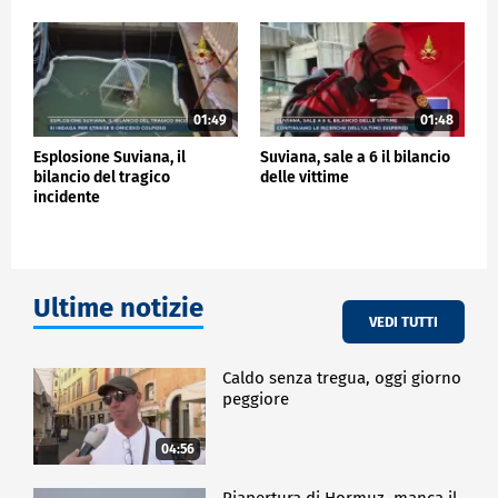
problemi di sicurezza e nessuna catena di
subappalti" ha ripetuto in diverse interviste l'AD di
Enel Green Power, Salvatore Bernabei.
CRONACA
01:49
01:48
Esplosione Suviana, il
Suviana, sale a 6 il bilancio
bilancio del tragico
delle vittime
incidente
Ultime notizie
VEDI TUTTI
Caldo senza tregua, oggi giorno
peggiore
04:56
Riapertura di Hormuz, manca il