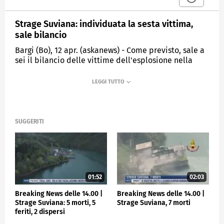
Strage Suviana: individuata la sesta vittima,
sale bilancio
Bargi (Bo), 12 apr. (askanews) - Come previsto, sale a
sei il bilancio delle vittime dell'esplosione nella
centrale idroelettrica Enel di Suviana. I
sommozzatori dei vigili del fuoco hanno individuato
il corpo di Alessandro D'Andrea, 37 anni, un tecnico
specializzato mentre si continua a cercare l'ultimo
dei dispersi nella strage. Le ricerche sono proseguite
dopo aver messo in sicurezza l'area, ma avvengono
SUGGERITI
in condizioni estremamente difficili sott'acqua e al
buio.
E' stata aperta dalla procura di Bologna un'indagine
per disastro e omicidio colposo, per risalire alle
cause della tragedia e cercare di far luce sulla
01:52
02:03
catena degli appalti. Saranno sequestrati i piani 8 e
Breaking News delle 14.00 |
Breaking News delle 14.00 |
9 della centrale dove è avvenuto l'incidente, non
Strage Suviana: 5 morti, 5
Strage Suviana, 7 morti
l'intera struttura.
feriti, 2 dispersi
"Alla centrale idroelettrica di Bargi non c'erano