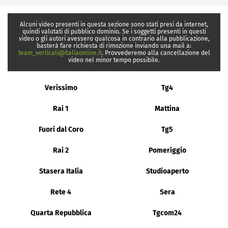
Alcuni video presenti in questa sezione sono stati presi da internet,
quindi valutati di pubblico dominio. Se i soggetti presenti in questi
video o gli autori avessero qualcosa in contrario alla pubblicazione,
basterà fare richiesta di rimozione inviando una mail a:
team_verticali@italiaonline.it
. Provvederemo alla cancellazione del
video nel minor tempo possibile.
Verissimo
Tg4
Rai 1
Mattina
Fuori dal Coro
Tg5
Rai 2
Pomeriggio
Stasera Italia
Studioaperto
Rete 4
Sera
Quarta Repubblica
Tgcom24