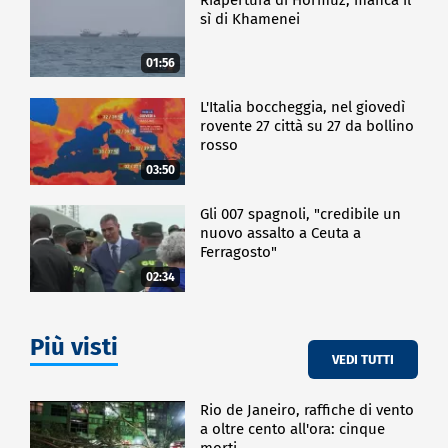
sì di Khamenei
01:56
L'Italia boccheggia, nel giovedì
rovente 27 città su 27 da bollino
rosso
03:50
Gli 007 spagnoli, "credibile un
nuovo assalto a Ceuta a
Ferragosto"
02:34
Più visti
VEDI TUTTI
Rio de Janeiro, raffiche di vento
a oltre cento all'ora: cinque