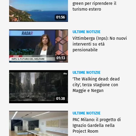
green per riprendere il
turismo estero
01:56
ULTIME NOTIZIE
Vittimberga (Inps): No nuovi
interventi su età
pensionabile
01:13
ULTIME NOTIZIE
'The Walking dead: dead
city', terza stagione con
Maggie e Negan
01:38
ULTIME NOTIZIE
PAC Milano: il progetto di
Ignazio Gardella nella
Project Room