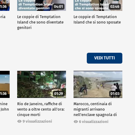
1:36
04:01
02:46
oria
Le coppie di Temptation
Le coppie di Temptation
Island che sono diventate
Island che si sono sposate
genitori
VEDI TUTTI
1:36
01:29
01:03
inine
Rio de Janeiro, raffiche di
Marocco, centinaia di
 John
vento a oltre cento all'ora:
migranti arrivano
cinque morti
nell'enclave spagnola di
Ceuta
9 visualizzazioni
6 visualizzazioni