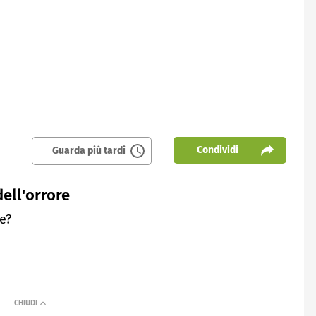
Condividi
Guarda più tardi
dell'orrore
e?