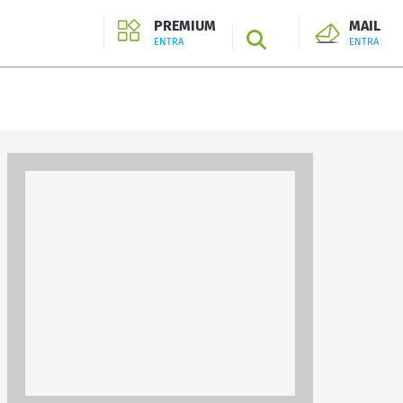
PREMIUM
MAIL
SEARCH
ENTRA
ENTRA
ENTRA