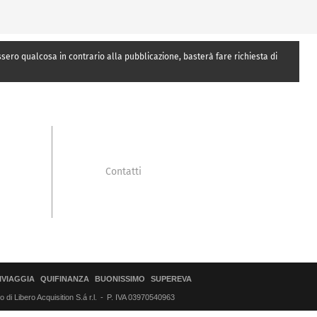
essero qualcosa in contrario alla pubblicazione, basterà fare richiesta di
Contatti
IVIAGGIA
QUIFINANZA
BUONISSIMO
SUPEREVA
di Libero Acquisition S.á r.l.
P. IVA 03970540963