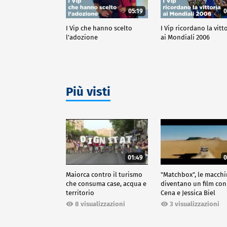
05:19
0
I Vip che hanno scelto
I Vip ricordano la vitt
l'adozione
ai Mondiali 2006
Più visti
01:49
0
Maiorca contro il turismo
"Matchbox", le macch
che consuma case, acqua e
diventano un film con
territorio
Cena e Jessica Biel
8 visualizzazioni
3 visualizzazioni