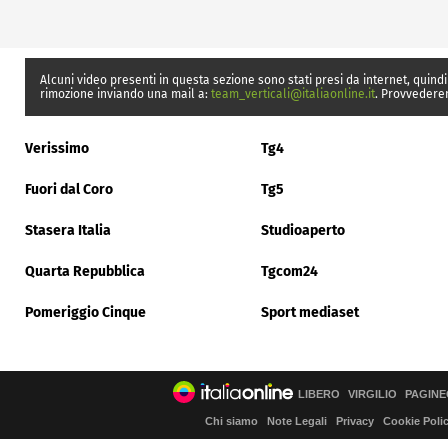
Alcuni video presenti in questa sezione sono stati presi da internet, quindi
rimozione inviando una mail a:
team_verticali@italiaonline.it
. Provvedere
Verissimo
Tg4
Fuori dal Coro
Tg5
Stasera Italia
Studioaperto
Quarta Repubblica
Tgcom24
Pomeriggio Cinque
Sport mediaset
LIBERO
VIRGILIO
PAGINE
Chi siamo
Note Legali
Privacy
Cookie Poli