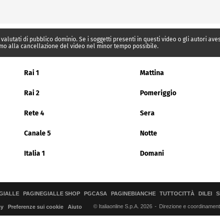
 valutati di pubblico dominio. Se i soggetti presenti in questi video o gli autori av
mo alla cancellazione del video nel minor tempo possibile.
Rai 1
Mattina
Rai 2
Pomeriggio
Rete 4
Sera
Canale 5
Notte
Italia 1
Domani
GIALLE
PAGINEGIALLE SHOP
PGCASA
PAGINEBIANCHE
TUTTOCITTÀ
DILEI
S
© Italiaonline S.p.A. 2026
Direzione e coordinamento 
cy
Preferenze sui cookie
Aiuto