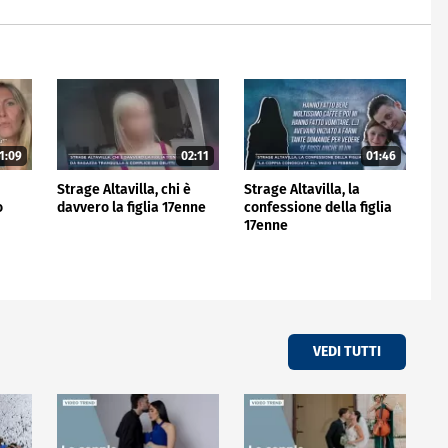
1:09
02:11
01:46
Strage Altavilla, chi è
Strage Altavilla, la
o
davvero la figlia 17enne
confessione della figlia
17enne
VEDI TUTTI