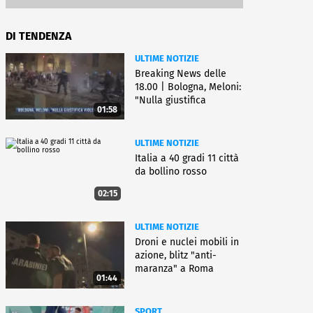
DI TENDENZA
ULTIME NOTIZIE
Breaking News delle
18.00 | Bologna, Meloni:
"Nulla giustifica
01:58
violenza"
ULTIME NOTIZIE
Italia a 40 gradi 11 città
da bollino rosso
02:15
ULTIME NOTIZIE
Droni e nuclei mobili in
azione, blitz "anti-
maranza" a Roma
01:44
SPORT