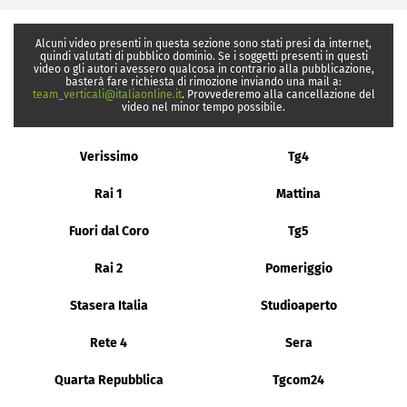
Alcuni video presenti in questa sezione sono stati presi da internet,
quindi valutati di pubblico dominio. Se i soggetti presenti in questi
video o gli autori avessero qualcosa in contrario alla pubblicazione,
basterà fare richiesta di rimozione inviando una mail a:
team_verticali@italiaonline.it
. Provvederemo alla cancellazione del
video nel minor tempo possibile.
Verissimo
Tg4
Rai 1
Mattina
Fuori dal Coro
Tg5
Rai 2
Pomeriggio
Stasera Italia
Studioaperto
Rete 4
Sera
Quarta Repubblica
Tgcom24