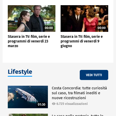
00:00
00:00
Stasera in TV: film, serie e
Stasera in TV: film, serie e
programmi di venerdì 23
programmi di venerdì 9
marzo
giugno
Lifestyle
VEDI TUTTI
Costa Concordia: tutte curiosità
sul caso, tra filmati inediti e
nuove ricostruzioni
6.725 visualizzazioni
01:30
La casa nella prateria, tutte le