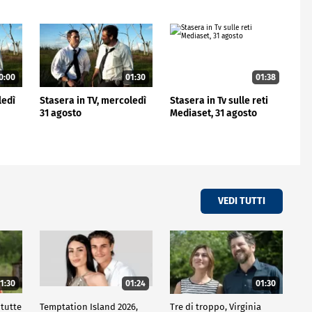
0:00
01:30
01:38
ledì
Stasera in TV, mercoledì
Stasera in Tv sulle reti
31 agosto
Mediaset, 31 agosto
VEDI TUTTI
1:30
01:24
01:30
 tutte
Temptation Island 2026,
Tre di troppo, Virginia