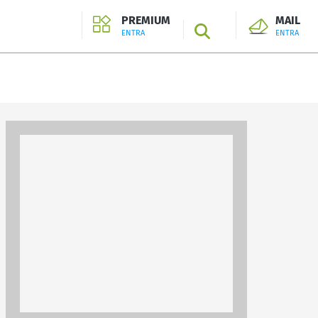
PREMIUM
MAIL
SEARCH
ENTRA
ENTRA
ENTRA