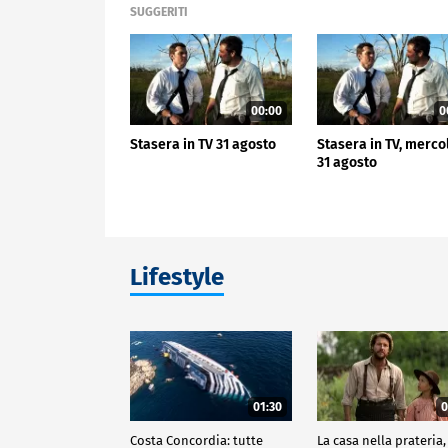
SUGGERITI
00:00
0
Stasera in TV 31 agosto
Stasera in TV, merco
31 agosto
Lifestyle
01:30
0
Costa Concordia: tutte
La casa nella prateria,