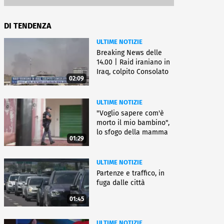
DI TENDENZA
ULTIME NOTIZIE
Breaking News delle
14.00 | Raid iraniano in
Iraq, colpito Consolato
02:09
Usa
ULTIME NOTIZIE
"Voglio sapere com'è
morto il mio bambino",
lo sfogo della mamma
01:29
ULTIME NOTIZIE
Partenze e traffico, in
fuga dalle città
01:45
ULTIME NOTIZIE