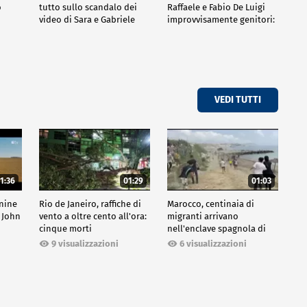
o
tutto sullo scandalo dei
Raffaele e Fabio De Luigi
video di Sara e Gabriele
improvvisamente genitori:
tutte le curiosità sulla
commedia
VEDI TUTTI
1:36
01:29
01:03
inine
Rio de Janeiro, raffiche di
Marocco, centinaia di
 John
vento a oltre cento all'ora:
migranti arrivano
cinque morti
nell'enclave spagnola di
Ceuta
9 visualizzazioni
6 visualizzazioni