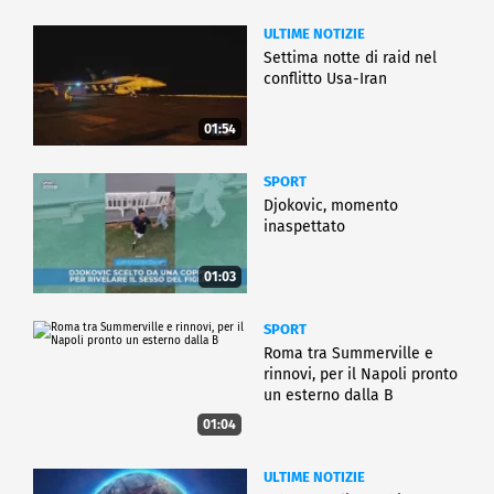
ULTIME NOTIZIE
Settima notte di raid nel
conflitto Usa-Iran
01:54
SPORT
Djokovic, momento
inaspettato
01:03
SPORT
Roma tra Summerville e
rinnovi, per il Napoli pronto
un esterno dalla B
01:04
ULTIME NOTIZIE