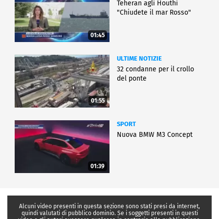
Teheran agli Houthi
"Chiudete il mar Rosso"
01:45
ULTIME NOTIZIE
32 condanne per il crollo
del ponte
01:55
SPORT
Nuova BMW M3 Concept
01:39
Alcuni video presenti in questa sezione sono stati presi da internet,
quindi valutati di pubblico dominio. Se i soggetti presenti in questi