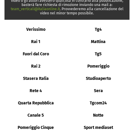
video o gli autori avessero qualcosa in contrario alla pubblicazione,
basterà fare richiesta di rimozione inviando una mail a:
team_verticali@italiaonline.it
. Provvederemo alla cancellazione del
video nel minor tempo possibile.
Verissimo
Tg4
Rai 1
Mattina
Fuori dal Coro
Tg5
Rai 2
Pomeriggio
Stasera Italia
Studioaperto
Rete 4
Sera
Quarta Repubblica
Tgcom24
Canale 5
Notte
Pomeriggio Cinque
Sport mediaset