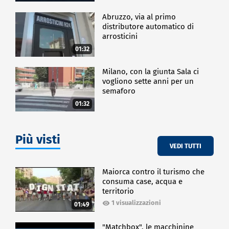
Abruzzo, via al primo
distributore automatico di
arrosticini
01:32
Milano, con la giunta Sala ci
vogliono sette anni per un
semaforo
01:32
Più visti
VEDI TUTTI
Maiorca contro il turismo che
consuma case, acqua e
territorio
1 visualizzazioni
01:49
"Matchbox", le macchinine