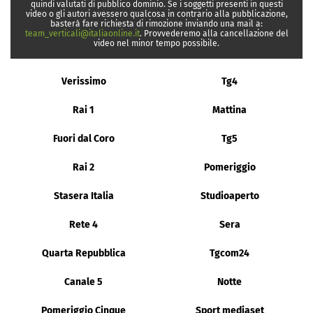
quindi valutati di pubblico dominio. Se i soggetti presenti in questi
video o gli autori avessero qualcosa in contrario alla pubblicazione,
basterà fare richiesta di rimozione inviando una mail a:
team_verticali@italiaonline.it
. Provvederemo alla cancellazione del
video nel minor tempo possibile.
Verissimo
Tg4
Rai 1
Mattina
Fuori dal Coro
Tg5
Rai 2
Pomeriggio
Stasera Italia
Studioaperto
Rete 4
Sera
Quarta Repubblica
Tgcom24
Canale 5
Notte
Pomeriggio Cinque
Sport mediaset