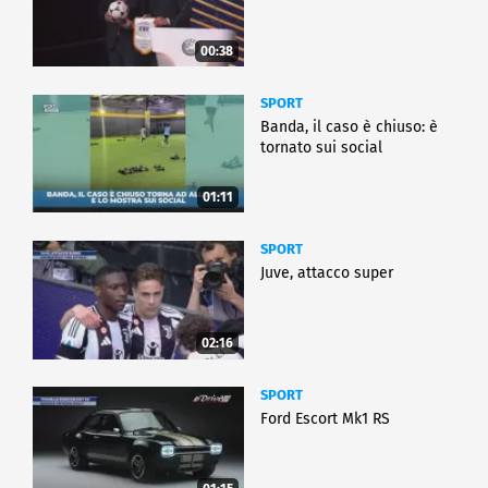
00:38
SPORT
Banda, il caso è chiuso: è
tornato sui social
01:11
SPORT
Juve, attacco super
02:16
SPORT
Ford Escort Mk1 RS