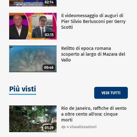
02:14
Il videomessaggio di auguri di
Pier Silvio Berlusconi per Gerry
Scotti
02:15
Relitto di epoca romana
scoperto al largo di Mazara del
Vallo
00:46
Più visti
VEDI TUTTI
Rio de Janeiro, raffiche di vento
a oltre cento all'ora: cinque
morti
4 visualizzazioni
01:29