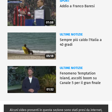
SPORT
Addio a Franco Baresi
01:08
ULTIME NOTIZIE
Sempre più caldo l'Italia a
40 gradi
05:18
ULTIME NOTIZIE
Fenomeno Temptation
Island, ascolti boom su
Canale 5 per il gran finale
01:52
Alcuni video presenti in questa sezione sono stati presi da internet,