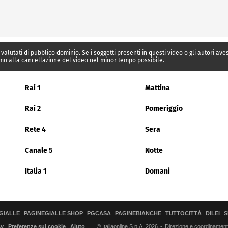
 valutati di pubblico dominio. Se i soggetti presenti in questi video o gli autori av
mo alla cancellazione del video nel minor tempo possibile.
Rai 1
Mattina
Rai 2
Pomeriggio
Rete 4
Sera
Canale 5
Notte
Italia 1
Domani
GIALLE
PAGINEGIALLE SHOP
PGCASA
PAGINEBIANCHE
TUTTOCITTÀ
DILEI
S
© Italiaonline S.p.A. 2026
Direzione e coordinamento 
cy
Preferenze sui cookie
Aiuto