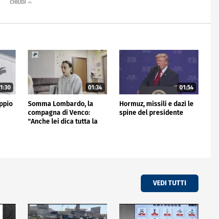
1:30
01:34
01:54
ppio
Somma Lombardo, la
Hormuz, missili e dazi le
compagna di Venco:
spine del presidente
"Anche lei dica tutta la
verità"
VEDI TUTTI