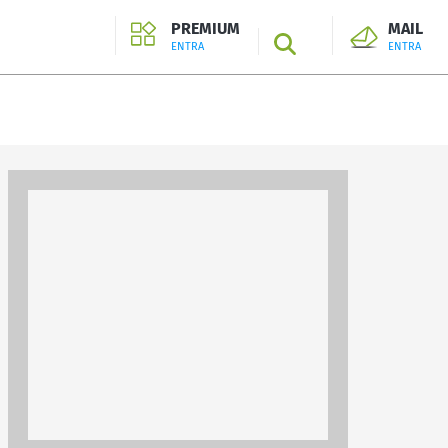
PREMIUM
MAIL
SEARCH
ENTRA
ENTRA
ENTRA