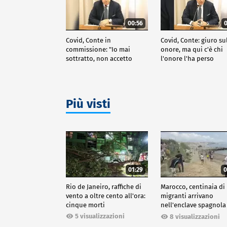
00:56
0
Covid, Conte in
Covid, Conte: giuro su
commissione: "Io mai
onore, ma qui c'è chi
sottratto, non accetto
l'onore l'ha perso
lezioni"
Più visti
01:29
0
Rio de Janeiro, raffiche di
Marocco, centinaia di
vento a oltre cento all'ora:
migranti arrivano
cinque morti
nell'enclave spagnola
Ceuta
5 visualizzazioni
8 visualizzazioni