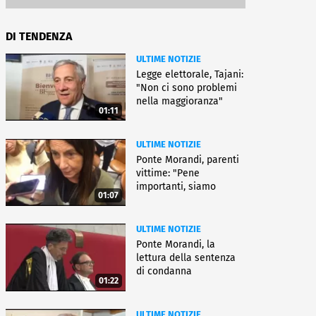
DI TENDENZA
ULTIME NOTIZIE
Legge elettorale, Tajani:
"Non ci sono problemi
nella maggioranza"
01:11
ULTIME NOTIZIE
Ponte Morandi, parenti
vittime: "Pene
importanti, siamo
01:07
soddisfatti"
ULTIME NOTIZIE
Ponte Morandi, la
lettura della sentenza
di condanna
01:22
ULTIME NOTIZIE