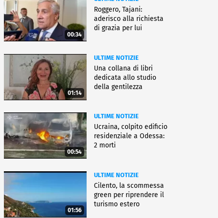
Roggero, Tajani:
aderisco alla richiesta
di grazia per lui
00:34
ULTIME NOTIZIE
Una collana di libri
dedicata allo studio
della gentilezza
01:14
ULTIME NOTIZIE
Ucraina, colpito edificio
residenziale a Odessa:
2 morti
00:54
ULTIME NOTIZIE
Cilento, la scommessa
green per riprendere il
turismo estero
01:56