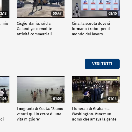
2:13
00:47
02:15
l mio
Cisgiordania, raid a
Cina, la scuola dove si
Qalandiya: demolite
formano i robot per il
attività commerciali
mondo del lavoro
VEDI TUTTI
1:03
01:07
01:14
I migranti di Ceuta: "Siamo
I funerali di Graham a
venuti qui in cerca di una
Washington. Vance: un
 di
vita migliore"
uomo che amava la gente