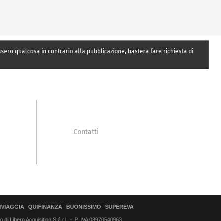
essero qualcosa in contrario alla pubblicazione, basterà fare richiesta di
Contatti
IVIAGGIA
QUIFINANZA
BUONISSIMO
SUPEREVA
di Libero Acquisition S.á r.l.
P. IVA 03970540963