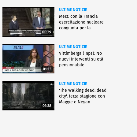
ULTIME NOTIZIE
Merz: con la Francia
esercitazione nucleare
congiunta per la
00:39
deterrenza
ULTIME NOTIZIE
Vittimberga (Inps): No
nuovi interventi su età
pensionabile
01:13
ULTIME NOTIZIE
'The Walking dead: dead
city', terza stagione con
Maggie e Negan
01:38