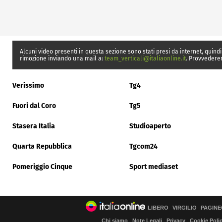
Alcuni video presenti in questa sezione sono stati presi da internet, quindi
rimozione inviando una mail a:
team_verticali@italiaonline.it
. Provvedere
Verissimo
Tg4
Fuori dal Coro
Tg5
Stasera Italia
Studioaperto
Quarta Repubblica
Tgcom24
Pomeriggio Cinque
Sport mediaset
LIBERO
VIRGILIO
PAGINE
Chi siamo
Note Legali
Privacy
Cookie Poli