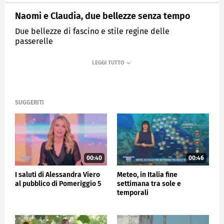
Naomi e Claudia, due bellezze senza tempo
Due bellezze di fascino e stile regine delle
passerelle
MEDIASET
POMERIGGIO CINQUE
SUGGERITI
00:40
00:46
I saluti di Alessandra Viero
Meteo, in Italia fine
al pubblico di Pomeriggio 5
settimana tra sole e
temporali