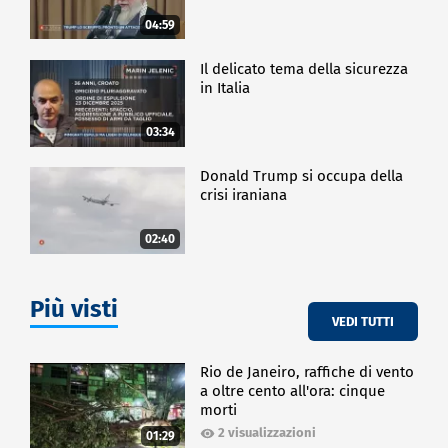
04:59
Il delicato tema della sicurezza
in Italia
03:34
Donald Trump si occupa della
crisi iraniana
02:40
Più visti
VEDI TUTTI
Rio de Janeiro, raffiche di vento
a oltre cento all'ora: cinque
morti
2 visualizzazioni
01:29