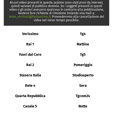
Alcuni video presenti in questa sezione sono stati presi da internet,
quindi valutati di pubblico dominio. Se i soggetti presenti in questi
video o gli autori avessero qualcosa in contrario alla pubblicazione,
basterà fare richiesta di rimozione inviando una mail a:
team_verticali@italiaonline.it
. Provvederemo alla cancellazione del
video nel minor tempo possibile.
Verissimo
Tg4
Rai 1
Mattina
Fuori dal Coro
Tg5
Rai 2
Pomeriggio
Stasera Italia
Studioaperto
Rete 4
Sera
Quarta Repubblica
Tgcom24
Canale 5
Notte