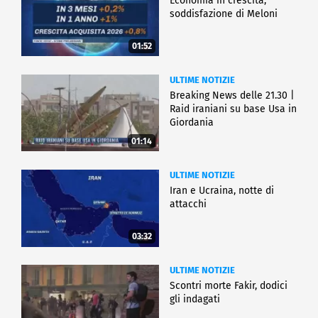
Economia in crescita,
soddisfazione di Meloni
01:52
ULTIME NOTIZIE
Breaking News delle 21.30 |
Raid iraniani su base Usa in
Giordania
01:14
ULTIME NOTIZIE
Iran e Ucraina, notte di
attacchi
03:32
ULTIME NOTIZIE
Scontri morte Fakir, dodici
gli indagati