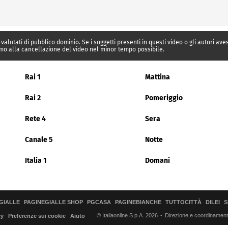
 valutati di pubblico dominio. Se i soggetti presenti in questi video o gli autori av
mo alla cancellazione del video nel minor tempo possibile.
Rai 1
Mattina
Rai 2
Pomeriggio
Rete 4
Sera
Canale 5
Notte
Italia 1
Domani
GIALLE
PAGINEGIALLE SHOP
PGCASA
PAGINEBIANCHE
TUTTOCITTÀ
DILEI
S
© Italiaonline S.p.A. 2026
Direzione e coordinamento 
cy
Preferenze sui cookie
Aiuto