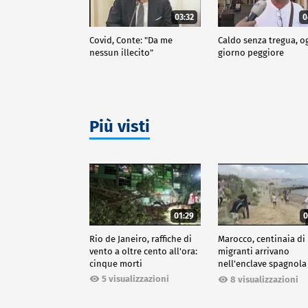
03:32
0
Covid, Conte: "Da me
Caldo senza tregua, o
nessun illecito"
giorno peggiore
Più visti
01:29
0
Rio de Janeiro, raffiche di
Marocco, centinaia di
vento a oltre cento all'ora:
migranti arrivano
cinque morti
nell'enclave spagnola
Ceuta
5 visualizzazioni
8 visualizzazioni