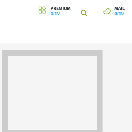
PREMIUM
MAIL
SEARCH
ENTRA
ENTRA
ENTRA