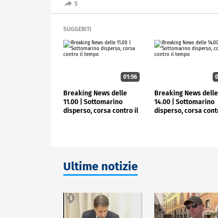
5
SUGGERITI
01:56
0
Breaking News delle
Breaking News dell
11.00 | Sottomarino
14.00 | Sottomarino
disperso, corsa contro il
disperso, corsa contr
tempo
tempo
Ultime notizie