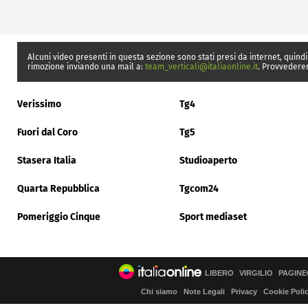
Alcuni video presenti in questa sezione sono stati presi da internet, quindi
rimozione inviando una mail a:
team_verticali@italiaonline.it
. Provvedere
Verissimo
Tg4
Fuori dal Coro
Tg5
Stasera Italia
Studioaperto
Quarta Repubblica
Tgcom24
Pomeriggio Cinque
Sport mediaset
LIBERO
VIRGILIO
PAGINE
Chi siamo
Note Legali
Privacy
Cookie Poli