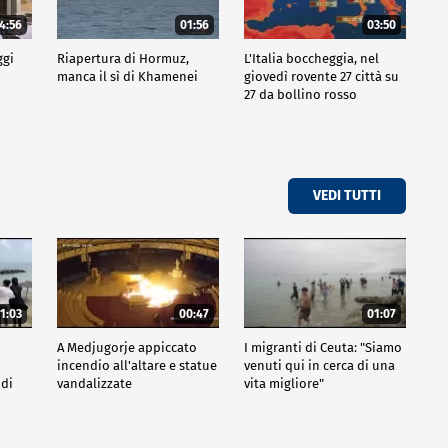
4:56
01:56
03:50
ggi
Riapertura di Hormuz,
L'Italia boccheggia, nel
manca il sì di Khamenei
giovedì rovente 27 città su
27 da bollino rosso
VEDI TUTTI
1:03
00:47
01:07
A Medjugorje appiccato
I migranti di Ceuta: "Siamo
incendio all'altare e statue
venuti qui in cerca di una
 di
vandalizzate
vita migliore"