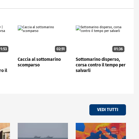
1:53
02:51
01:36
e
Caccia al sottomarino
Sottomarino disperso,
scomparso
corsa contro il tempo per
o il
salvarli
VEDI TUTTI