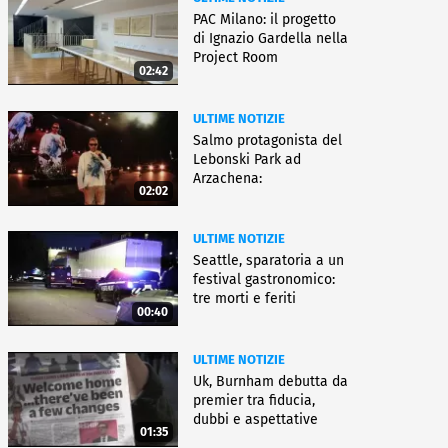
PAC Milano: il progetto
di Ignazio Gardella nella
Project Room
02:42
ULTIME NOTIZIE
Salmo protagonista del
Lebonski Park ad
Arzachena:
02:02
"Un'emozione"
ULTIME NOTIZIE
Seattle, sparatoria a un
festival gastronomico:
tre morti e feriti
00:40
ULTIME NOTIZIE
Uk, Burnham debutta da
premier tra fiducia,
dubbi e aspettative
01:35