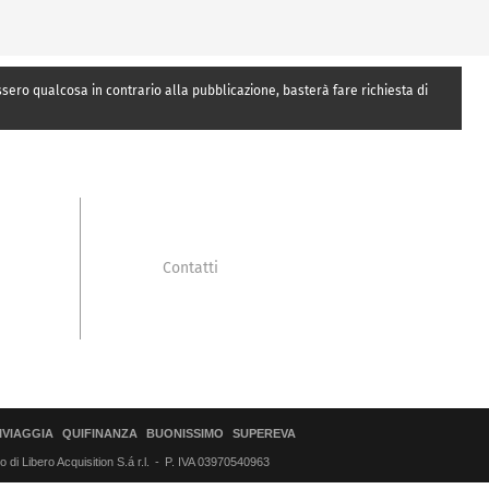
essero qualcosa in contrario alla pubblicazione, basterà fare richiesta di
Contatti
IVIAGGIA
QUIFINANZA
BUONISSIMO
SUPEREVA
di Libero Acquisition S.á r.l.
P. IVA 03970540963