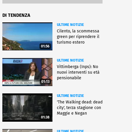
DI TENDENZA
ULTIME NOTIZIE
Cilento, la scommessa
green per riprendere il
turismo estero
01:56
ULTIME NOTIZIE
Vittimberga (Inps): No
nuovi interventi su età
pensionabile
01:13
ULTIME NOTIZIE
'The Walking dead: dead
city', terza stagione con
Maggie e Negan
01:38
ULTIME NOTIZIE