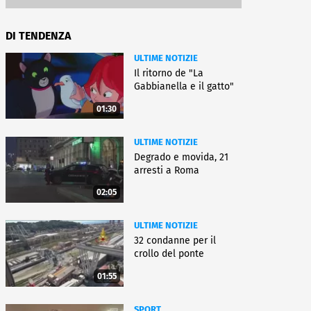
DI TENDENZA
ULTIME NOTIZIE
Il ritorno de "La
Gabbianella e il gatto"
01:30
ULTIME NOTIZIE
Degrado e movida, 21
arresti a Roma
02:05
ULTIME NOTIZIE
32 condanne per il
crollo del ponte
01:55
SPORT