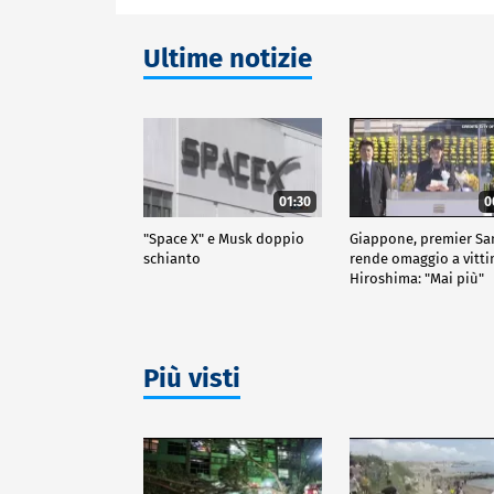
Ultime notizie
01:30
0
"Space X" e Musk doppio
Giappone, premier Sa
schianto
rende omaggio a vitt
Hiroshima: "Mai più"
Più visti