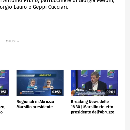
i Antonio Pruno, parrucchiere di Giorgia Meloni,
orgio Lauro e Geppi Cucciari.
1:57
03:58
02:01
e
Regionali in Abruzzo
Breaking News delle
zzo,
Marsilio presidente
16.30 | Marsilio rieletto
to
presidente dell'Abruzzo