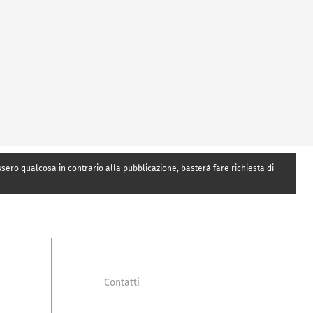
essero qualcosa in contrario alla pubblicazione, basterà fare richiesta di
Contatti