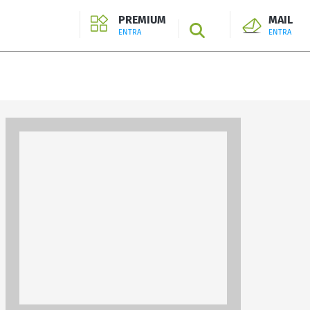
PREMIUM
MAIL
SEARCH
ENTRA
ENTRA
ENTRA