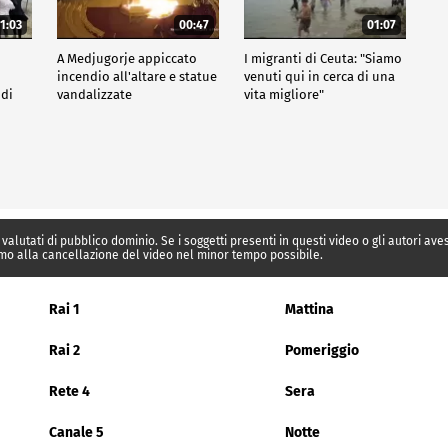
1:03
00:47
01:07
A Medjugorje appiccato
I migranti di Ceuta: "Siamo
incendio all'altare e statue
venuti qui in cerca di una
 di
vandalizzate
vita migliore"
 valutati di pubblico dominio. Se i soggetti presenti in questi video o gli autori av
mo alla cancellazione del video nel minor tempo possibile.
Rai 1
Mattina
Rai 2
Pomeriggio
Rete 4
Sera
Canale 5
Notte