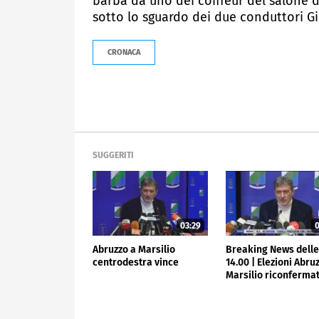
barba da uno dei coiffeur del salone d
sotto lo sguardo dei due conduttori Gi
CRONACA
SUGGERITI
03:29
0
Abruzzo a Marsilio
Breaking News dell
centrodestra vince
14.00 | Elezioni Abru
Marsilio riconferma