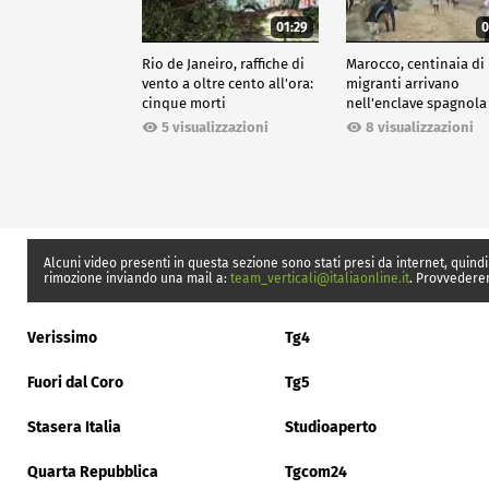
01:29
0
Rio de Janeiro, raffiche di
Marocco, centinaia di
vento a oltre cento all'ora:
migranti arrivano
cinque morti
nell'enclave spagnola
Ceuta
5 visualizzazioni
8 visualizzazioni
Alcuni video presenti in questa sezione sono stati presi da internet, quindi
rimozione inviando una mail a:
team_verticali@italiaonline.it
. Provvedere
Verissimo
Tg4
Fuori dal Coro
Tg5
Stasera Italia
Studioaperto
Quarta Repubblica
Tgcom24