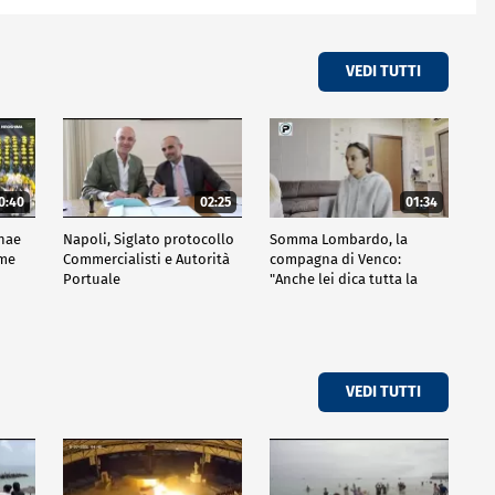
VEDI TUTTI
0:40
02:25
01:34
nae
Napoli, Siglato protocollo
Somma Lombardo, la
ime
Commercialisti e Autorità
compagna di Venco:
Portuale
"Anche lei dica tutta la
verità"
VEDI TUTTI