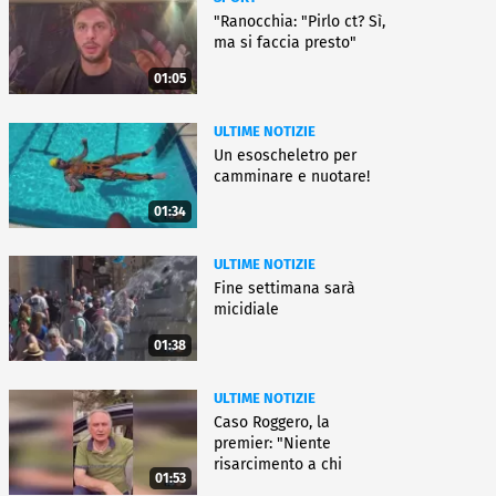
"Ranocchia: "Pirlo ct? Sì,
ma si faccia presto"
01:05
ULTIME NOTIZIE
Un esoscheletro per
camminare e nuotare!
01:34
ULTIME NOTIZIE
Fine settimana sarà
micidiale
01:38
ULTIME NOTIZIE
Caso Roggero, la
premier: "Niente
risarcimento a chi
01:53
commette reati"