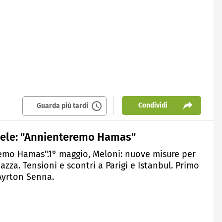
Condividi
Guarda più tardi
raele: "Annienteremo Hamas"
eremo Hamas".1° maggio, Meloni: nuove misure per
piazza. Tensioni e scontri a Parigi e Istanbul. Primo
 Ayrton Senna.