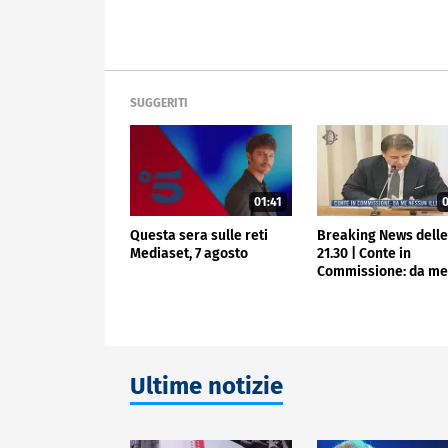
SUGGERITI
01:41
0
Questa sera sulle reti
Breaking News dell
Mediaset, 7 agosto
21.30 | Conte in
Commissione: da m
nessun illecito
Ultime notizie