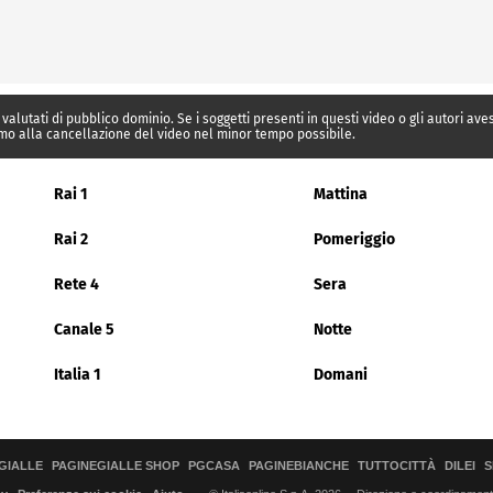
 valutati di pubblico dominio. Se i soggetti presenti in questi video o gli autori av
mo alla cancellazione del video nel minor tempo possibile.
Rai 1
Mattina
Rai 2
Pomeriggio
Rete 4
Sera
Canale 5
Notte
Italia 1
Domani
GIALLE
PAGINEGIALLE SHOP
PGCASA
PAGINEBIANCHE
TUTTOCITTÀ
DILEI
S