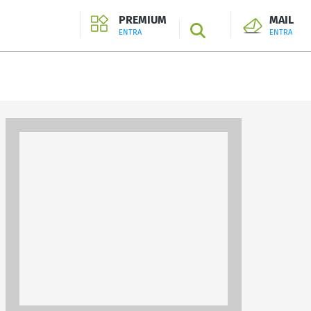
PREMIUM
MAIL
SEARCH
ENTRA
ENTRA
ENTRA