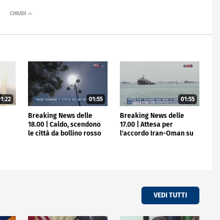
1:22
01:55
01:55
e
Breaking News delle
Breaking News delle
18.00 | Caldo, scendono
17.00 | Attesa per
e
le città da bollino rosso
l'accordo Iran-Oman su
Hormuz
VEDI TUTTI