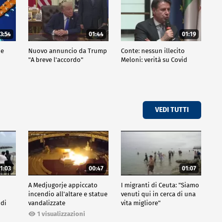
3:54
01:44
01:19
de
Nuovo annuncio da Trump
Conte: nessun illecito
"A breve l'accordo"
Meloni: verità su Covid
VEDI TUTTI
1:03
00:47
01:07
A Medjugorje appiccato
I migranti di Ceuta: "Siamo
incendio all'altare e statue
venuti qui in cerca di una
 di
vandalizzate
vita migliore"
1 visualizzazioni