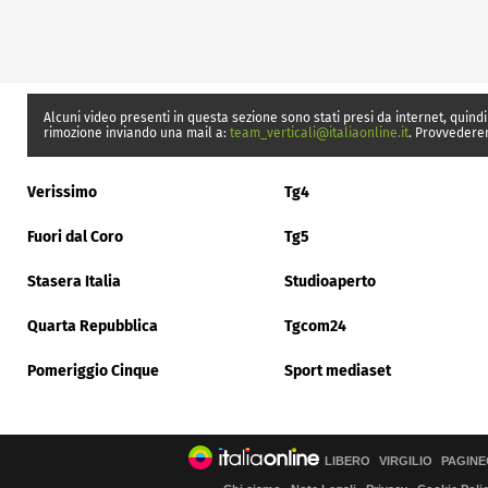
Alcuni video presenti in questa sezione sono stati presi da internet, quindi
rimozione inviando una mail a:
team_verticali@italiaonline.it
. Provvedere
Verissimo
Tg4
Fuori dal Coro
Tg5
Stasera Italia
Studioaperto
Quarta Repubblica
Tgcom24
Pomeriggio Cinque
Sport mediaset
LIBERO
VIRGILIO
PAGINE