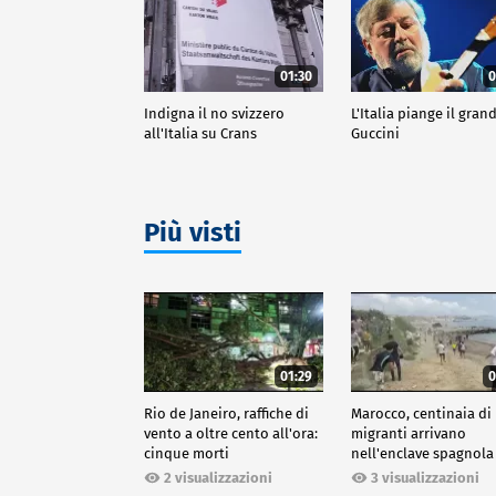
01:30
0
Indigna il no svizzero
L'Italia piange il gran
all'Italia su Crans
Guccini
Più visti
01:29
0
Rio de Janeiro, raffiche di
Marocco, centinaia di
vento a oltre cento all'ora:
migranti arrivano
cinque morti
nell'enclave spagnola
Ceuta
2 visualizzazioni
3 visualizzazioni