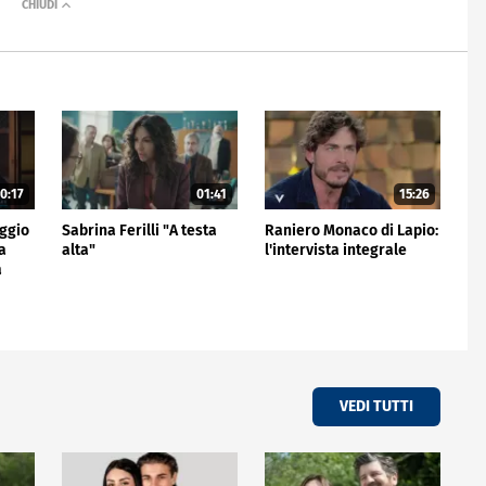
0:17
01:41
15:26
aggio
Sabrina Ferilli "A testa
Raniero Monaco di Lapio:
a
alta"
l'intervista integrale
a
VEDI TUTTI