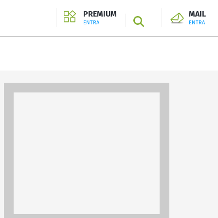
PREMIUM
MAIL
SEARCH
ENTRA
ENTRA
ENTRA