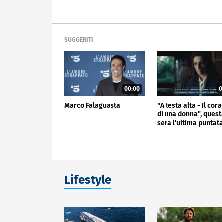
SUGGERITI
00:00
0
Marco Falaguasta
"A testa alta - Il cor
di una donna", quest
sera l'ultima puntat
Lifestyle