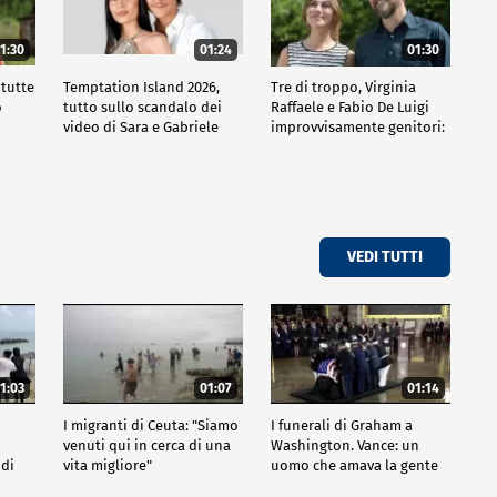
1:30
01:24
01:30
 tutte
Temptation Island 2026,
Tre di troppo, Virginia
o
tutto sullo scandalo dei
Raffaele e Fabio De Luigi
video di Sara e Gabriele
improvvisamente genitori:
tutte le curiosità sulla
commedia
VEDI TUTTI
1:03
01:07
01:14
I migranti di Ceuta: "Siamo
I funerali di Graham a
venuti qui in cerca di una
Washington. Vance: un
 di
vita migliore"
uomo che amava la gente