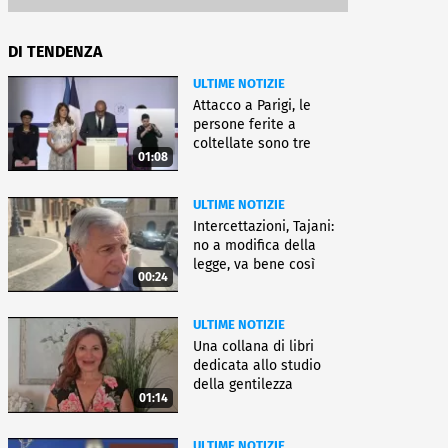
DI TENDENZA
ULTIME NOTIZIE
Attacco a Parigi, le
persone ferite a
coltellate sono tre
01:08
donne
ULTIME NOTIZIE
Intercettazioni, Tajani:
no a modifica della
legge, va bene così
00:24
ULTIME NOTIZIE
Una collana di libri
dedicata allo studio
della gentilezza
01:14
ULTIME NOTIZIE