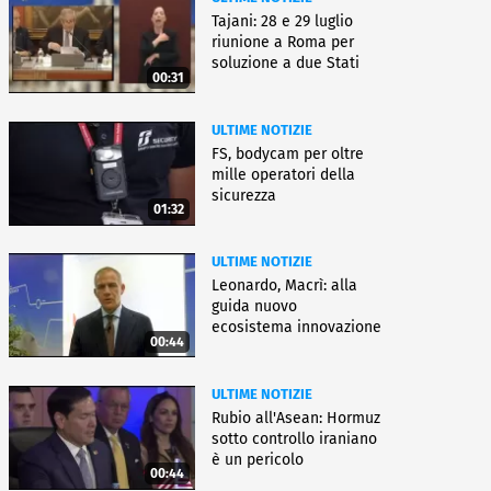
Tajani: 28 e 29 luglio
riunione a Roma per
soluzione a due Stati
00:31
ULTIME NOTIZIE
FS, bodycam per oltre
mille operatori della
sicurezza
01:32
ULTIME NOTIZIE
Leonardo, Macrì: alla
guida nuovo
ecosistema innovazione
00:44
ULTIME NOTIZIE
Rubio all'Asean: Hormuz
sotto controllo iraniano
è un pericolo
00:44