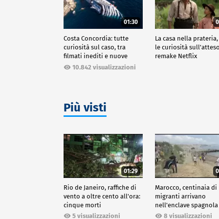
01:30
0
Costa Concordia: tutte
La casa nella prateria,
curiosità sul caso, tra
le curiosità sull'attes
filmati inediti e nuove
remake Netflix
ricostruzioni
10.842 visualizzazioni
Più visti
01:29
0
Rio de Janeiro, raffiche di
Marocco, centinaia di
vento a oltre cento all'ora:
migranti arrivano
cinque morti
nell'enclave spagnola
Ceuta
5 visualizzazioni
8 visualizzazioni