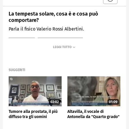
La tempesta solare, cosa è e cosa può
comportare?
Parla il fisico Valerio Rossi Albertini.
MEDIASET
MATTINO CINQUE NEWS
SUGGERITI
02:02
01:09
Tumore alla prostata, il più
Altavilla, il vocale di
diffuso tra gli uomini
Antonella da "Quarto grado"