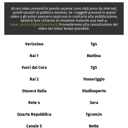
Alcuni video presenti in questa sezione sono stati presi da internet,
quindi valutati di pubblico dominio. Se i soggetti presenti in questi
video o gli autori avessero qualcosa in contrario alla pubblicazione,
basterà fare richiesta di rimozione inviando una mail a:
team_verticali@italiaonline.it
. Provvederemo alla cancellazione del
video nel minor tempo possibile.
Verissimo
Tg4
Rai 1
Mattina
Fuori dal Coro
Tg5
Rai 2
Pomeriggio
Stasera Italia
Studioaperto
Rete 4
Sera
Quarta Repubblica
Tgcom24
Canale 5
Notte