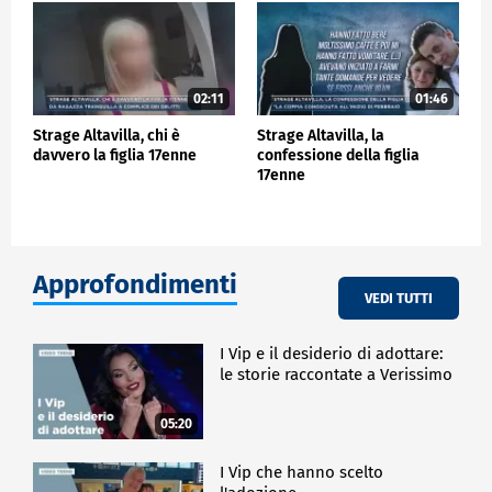
02:11
01:46
Strage Altavilla, chi è
Strage Altavilla, la
davvero la figlia 17enne
confessione della figlia
17enne
Approfondimenti
VEDI TUTTI
I Vip e il desiderio di adottare:
le storie raccontate a Verissimo
05:20
I Vip che hanno scelto