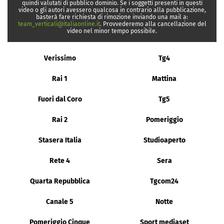
quindi valutati di pubblico dominio. Se i soggetti presenti in questi
video o gli autori avessero qualcosa in contrario alla pubblicazione,
basterà fare richiesta di rimozione inviando una mail a:
team_verticali@italiaonline.it
. Provvederemo alla cancellazione del
video nel minor tempo possibile.
Verissimo
Tg4
Rai 1
Mattina
Fuori dal Coro
Tg5
Rai 2
Pomeriggio
Stasera Italia
Studioaperto
Rete 4
Sera
Quarta Repubblica
Tgcom24
Canale 5
Notte
Pomeriggio Cinque
Sport mediaset