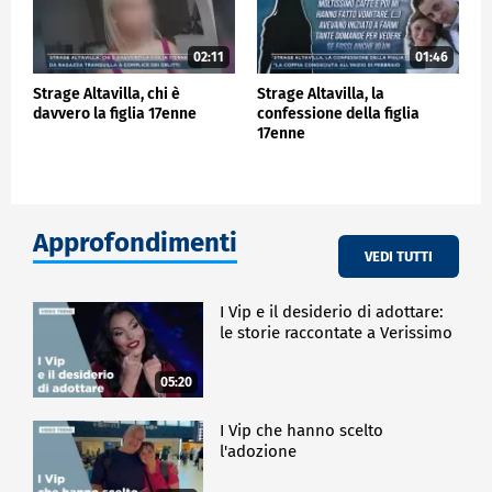
02:11
01:46
Strage Altavilla, chi è
Strage Altavilla, la
davvero la figlia 17enne
confessione della figlia
17enne
Approfondimenti
VEDI TUTTI
I Vip e il desiderio di adottare:
le storie raccontate a Verissimo
05:20
I Vip che hanno scelto
l'adozione