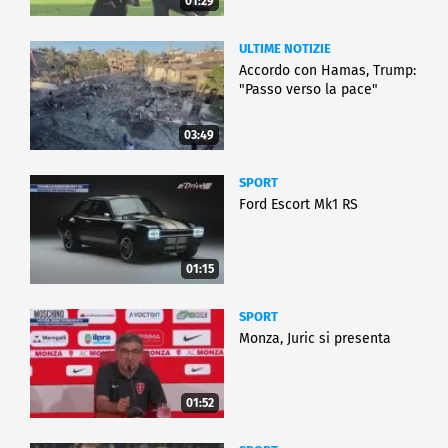
01:29
ULTIME NOTIZIE
Accordo con Hamas, Trump:
"Passo verso la pace"
03:49
SPORT
Ford Escort Mk1 RS
01:15
SPORT
Monza, Juric si presenta
01:52