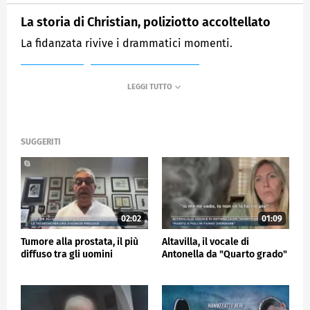
La storia di Christian, poliziotto accoltellato
La fidanzata rivive i drammatici momenti.
MEDIASET
MATTINO CINQUE NEWS
SUGGERITI
02:02
01:09
Tumore alla prostata, il più
Altavilla, il vocale di
diffuso tra gli uomini
Antonella da "Quarto grado"