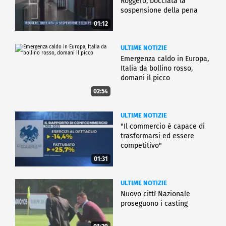
Roggero, bocciata la
sospensione della pena
01:12
ULTIME NOTIZIE
Emergenza caldo in Europa,
Italia da bollino rosso,
domani il picco
02:54
ULTIME NOTIZIE
"Il commercio è capace di
trasformarsi ed essere
competitivo"
01:31
ULTIME NOTIZIE
Nuovo cittì Nazionale
proseguono i casting