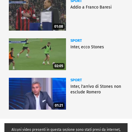
SPORT
Addio a Franco Baresi
01:08
SPORT
Inter, ecco Stones
02:05
SPORT
Inter, l'arrivo di Stones non
esclude Romero
01:21
Alcuni video presenti in questa sezione sono stati presi da internet,