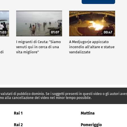
1:03
01:07
00:47
I migranti di Ceuta: "Siamo
A Medjugorje appiccato
venuti qui in cerca di una
incendio all'altare e statue
 di
vita migliore"
vandalizzate
 valutati di pubblico dominio. Se i soggetti presenti in questi video o gli autori av
mo alla cancellazione del video nel minor tempo possibile.
Rai 1
Mattina
Rai 2
Pomeriggio