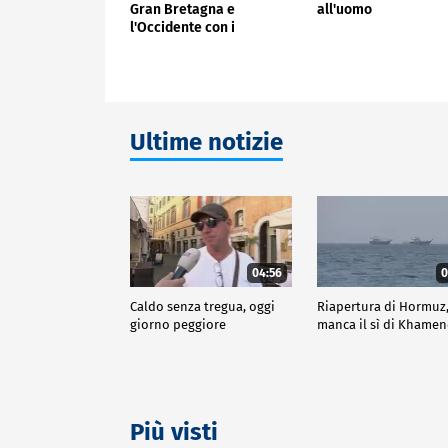
Gran Bretagna e
all'uomo
l'Occidente con i
migranti"
Ultime notizie
04:56
0
Caldo senza tregua, oggi
Riapertura di Hormuz
giorno peggiore
manca il sì di Khamen
Più visti