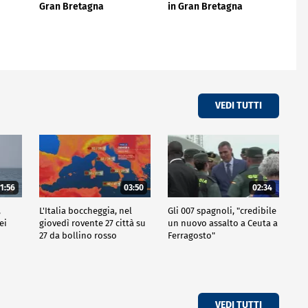
Gran Bretagna
in Gran Bretagna
VEDI TUTTI
1:56
03:50
02:34
,
L'Italia boccheggia, nel
Gli 007 spagnoli, "credibile
ei
giovedì rovente 27 città su
un nuovo assalto a Ceuta a
27 da bollino rosso
Ferragosto"
VEDI TUTTI