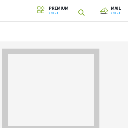
PREMIUM
MAIL
SEARCH
ENTRA
ENTRA
ENTRA