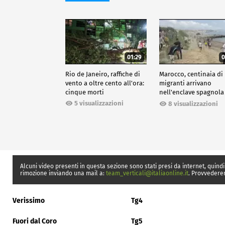
01:29
0
Rio de Janeiro, raffiche di
Marocco, centinaia di
vento a oltre cento all'ora:
migranti arrivano
cinque morti
nell'enclave spagnola
Ceuta
5 visualizzazioni
8 visualizzazioni
Alcuni video presenti in questa sezione sono stati presi da internet, quindi
rimozione inviando una mail a:
team_verticali@italiaonline.it
. Provvedere
Verissimo
Tg4
Fuori dal Coro
Tg5