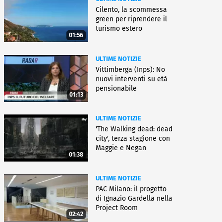
Cilento, la scommessa
green per riprendere il
turismo estero
01:56
ULTIME NOTIZIE
Vittimberga (Inps): No
nuovi interventi su età
pensionabile
01:13
ULTIME NOTIZIE
'The Walking dead: dead
city', terza stagione con
Maggie e Negan
01:38
ULTIME NOTIZIE
PAC Milano: il progetto
di Ignazio Gardella nella
Project Room
02:42