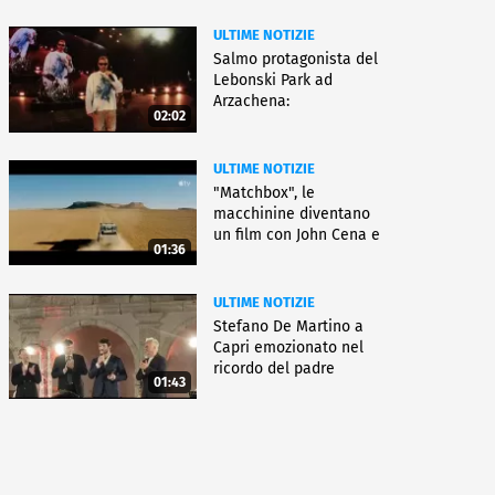
ULTIME NOTIZIE
Salmo protagonista del
Lebonski Park ad
Arzachena:
02:02
"Un'emozione"
ULTIME NOTIZIE
"Matchbox", le
macchinine diventano
un film con John Cena e
01:36
Jessica Biel
ULTIME NOTIZIE
Stefano De Martino a
Capri emozionato nel
ricordo del padre
01:43