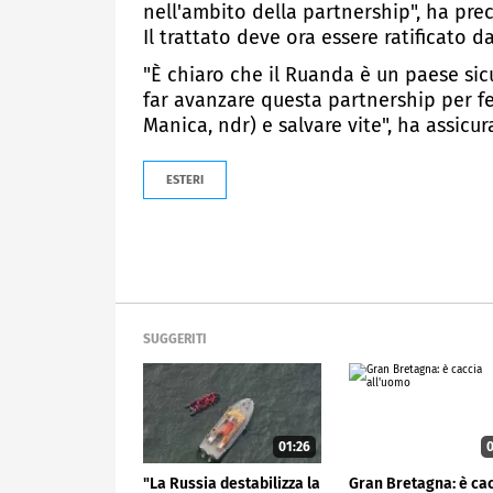
nell'ambito della partnership", ha prec
Il trattato deve ora essere ratificato d
"È chiaro che il Ruanda è un paese si
far avanzare questa partnership per f
Manica, ndr) e salvare vite", ha assicu
ESTERI
SUGGERITI
01:26
0
"La Russia destabilizza la
Gran Bretagna: è ca