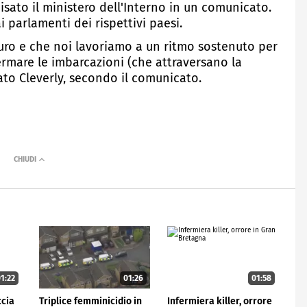
isato il ministero dell'Interno in un comunicato.
ai parlamenti dei rispettivi paesi.
curo e che noi lavoriamo a un ritmo sostenuto per
ermare le imbarcazioni (che attraversano la
rato Cleverly, secondo il comunicato.
1:22
01:26
01:58
ccia
Triplice femminicidio in
Infermiera killer, orrore