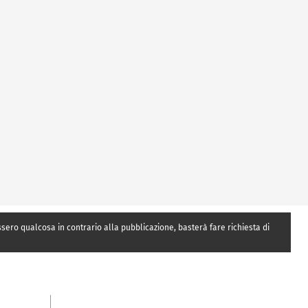
essero qualcosa in contrario alla pubblicazione, basterà fare richiesta di