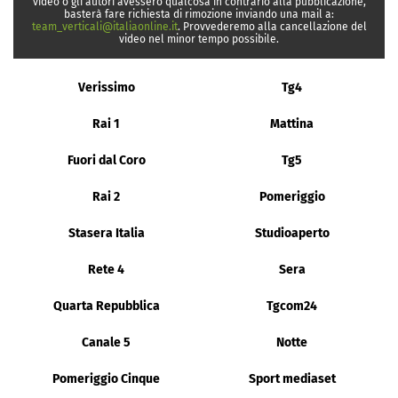
video o gli autori avessero qualcosa in contrario alla pubblicazione,
basterà fare richiesta di rimozione inviando una mail a:
team_verticali@italiaonline.it
. Provvederemo alla cancellazione del
video nel minor tempo possibile.
Verissimo
Tg4
Rai 1
Mattina
Fuori dal Coro
Tg5
Rai 2
Pomeriggio
Stasera Italia
Studioaperto
Rete 4
Sera
Quarta Repubblica
Tgcom24
Canale 5
Notte
Pomeriggio Cinque
Sport mediaset