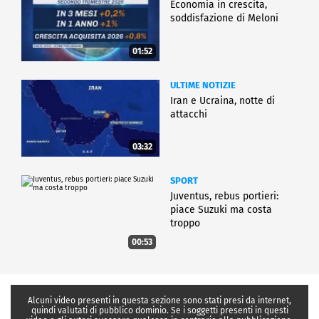
Economia in crescita,
soddisfazione di Meloni
01:52
ULTIME NOTIZIE
Iran e Ucraina, notte di
attacchi
03:32
SPORT
Juventus, rebus portieri:
piace Suzuki ma costa
troppo
00:53
Alcuni video presenti in questa sezione sono stati presi da internet,
quindi valutati di pubblico dominio. Se i soggetti presenti in questi