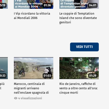
5:19
01:36
04:01
o
I Vip ricordano la vittoria
Le coppie di Temptation
ai Mondiali 2006
Island che sono diventate
genitori
VEDI TUTTI
0:33
01:03
01:29
 più
Marocco, centinaia di
Rio de Janeiro, raffiche di
l
migranti arrivano
vento a oltre cento all'ora:
nell'enclave spagnola di
cinque morti
Ceuta
4 visualizzazioni