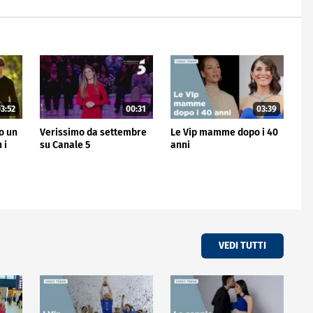
3:52
00:31
03:39
no un
Verissimo da settembre
Le Vip mamme dopo i 40
 i
su Canale 5
anni
VEDI TUTTI