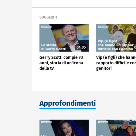
SUGGERITI
04:05
0
Gerry Scotti compie 70
Vip (e figli) che han
anni, storia di un'icona
rapporto difficile con
della tv
genitori
Approfondimenti