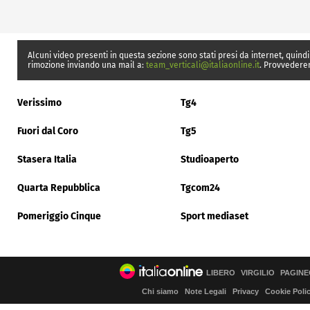
Alcuni video presenti in questa sezione sono stati presi da internet, quindi
rimozione inviando una mail a:
team_verticali@italiaonline.it
. Provvedere
Verissimo
Tg4
Fuori dal Coro
Tg5
Stasera Italia
Studioaperto
Quarta Repubblica
Tgcom24
Pomeriggio Cinque
Sport mediaset
LIBERO
VIRGILIO
PAGINE
Chi siamo
Note Legali
Privacy
Cookie Poli