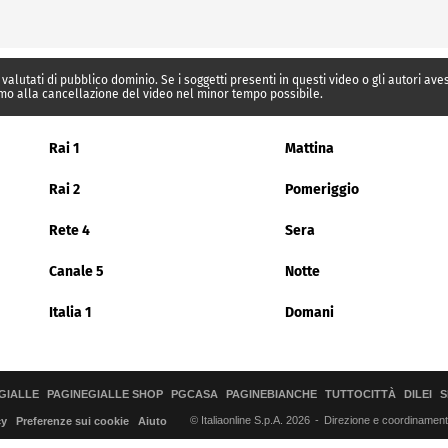
 valutati di pubblico dominio. Se i soggetti presenti in questi video o gli autori av
mo alla cancellazione del video nel minor tempo possibile.
Rai 1
Mattina
Rai 2
Pomeriggio
Rete 4
Sera
Canale 5
Notte
Italia 1
Domani
GIALLE
PAGINEGIALLE SHOP
PGCASA
PAGINEBIANCHE
TUTTOCITTÀ
DILEI
S
© Italiaonline S.p.A. 2026
Direzione e coordinamento 
cy
Preferenze sui cookie
Aiuto