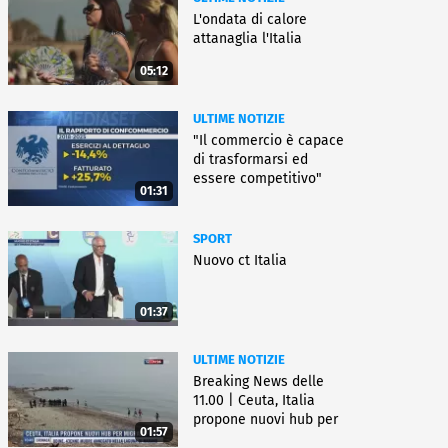
L'ondata di calore
attanaglia l'Italia
05:12
ULTIME NOTIZIE
"Il commercio è capace
di trasformarsi ed
essere competitivo"
01:31
SPORT
Nuovo ct Italia
01:37
ULTIME NOTIZIE
Breaking News delle
11.00 | Ceuta, Italia
propone nuovi hub per
01:57
migranti