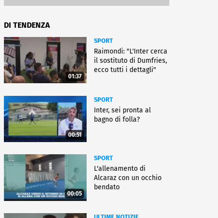
DI TENDENZA
SPORT
Raimondi: "L'Inter cerca
il sostituto di Dumfries,
ecco tutti i dettagli"
01:37
SPORT
Inter, sei pronta al
bagno di folla?
00:51
SPORT
L'allenamento di
Alcaraz con un occhio
bendato
00:05
ULTIME NOTIZIE