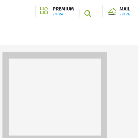
PREMIUM
MAIL
SEARCH
ENTRA
ENTRA
ENTRA