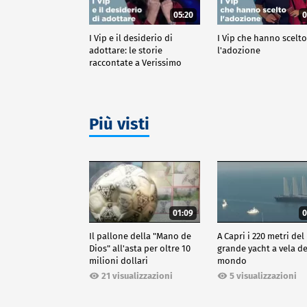
05:20
0
I Vip e il desiderio di
I Vip che hanno scelt
adottare: le storie
l'adozione
raccontate a Verissimo
Più visti
01:09
0
Il pallone della "Mano de
A Capri i 220 metri del
Dios" all'asta per oltre 10
grande yacht a vela de
milioni dollari
mondo
21 visualizzazioni
5 visualizzazioni