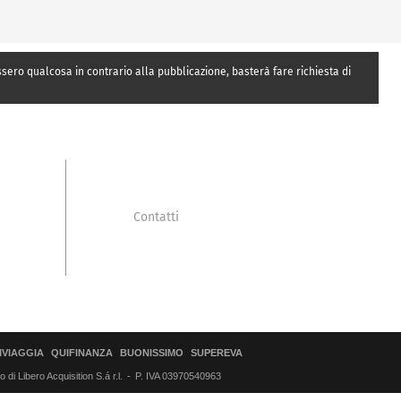
essero qualcosa in contrario alla pubblicazione, basterà fare richiesta di
Contatti
IVIAGGIA
QUIFINANZA
BUONISSIMO
SUPEREVA
di Libero Acquisition S.á r.l.
P. IVA 03970540963