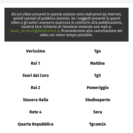
Alcuni video presenti in questa sezione sono stati presi da internet,
quindi valutati di pubblico dominio. Se i soggetti presenti in questi
video o gli autori avessero qualcosa in contrario alla pubblicazione,
basterà fare richiesta di rimozione inviando una mail a:
team_verticali@italiaonline.it
. Provvederemo alla cancellazione del
video nel minor tempo possibile.
Verissimo
Tg4
Rai 1
Mattina
Fuori dal Coro
Tg5
Rai 2
Pomeriggio
Stasera Italia
Studioaperto
Rete 4
Sera
Quarta Repubblica
Tgcom24