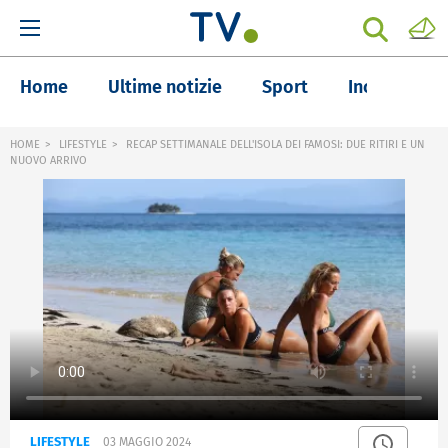
Home
Ultime notizie
Sport
Inchieste
HOME
LIFESTYLE
RECAP SETTIMANALE DELL'ISOLA DEI FAMOSI: DUE RITIRI E UN
NUOVO ARRIVO
LIFESTYLE
03 MAGGIO 2024