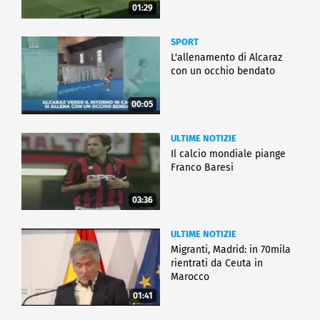
01:29
SPORT
L'allenamento di Alcaraz
con un occhio bendato
00:05
ULTIME NOTIZIE
Il calcio mondiale piange
Franco Baresi
03:36
ULTIME NOTIZIE
Migranti, Madrid: in 70mila
rientrati da Ceuta in
Marocco
01:41