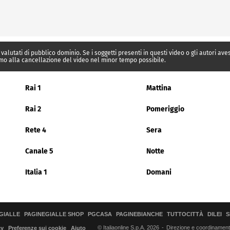
 valutati di pubblico dominio. Se i soggetti presenti in questi video o gli autori av
mo alla cancellazione del video nel minor tempo possibile.
Rai 1
Mattina
Rai 2
Pomeriggio
Rete 4
Sera
Canale 5
Notte
Italia 1
Domani
GIALLE
PAGINEGIALLE SHOP
PGCASA
PAGINEBIANCHE
TUTTOCITTÀ
DILEI
S
© Italiaonline S.p.A. 2026
Direzione e coordinamento 
cy
Preferenze sui cookie
Aiuto