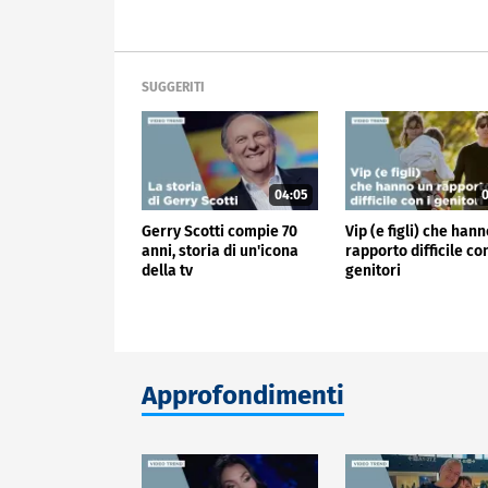
SUGGERITI
04:05
0
Gerry Scotti compie 70
Vip (e figli) che han
anni, storia di un'icona
rapporto difficile con
della tv
genitori
Approfondimenti