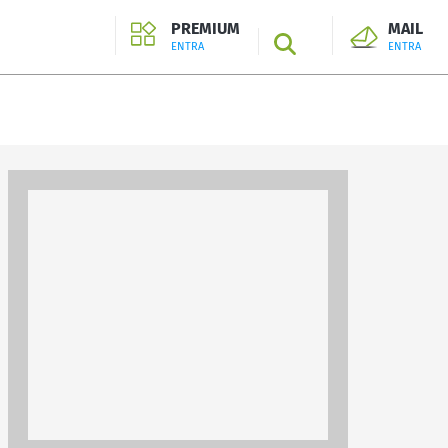
PREMIUM
MAIL
SEARCH
ENTRA
ENTRA
ENTRA