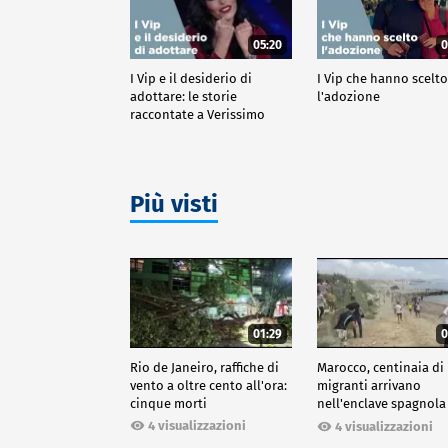
05:20
0
I Vip e il desiderio di
I Vip che hanno scelt
adottare: le storie
l'adozione
raccontate a Verissimo
Più visti
01:29
0
Rio de Janeiro, raffiche di
Marocco, centinaia di
vento a oltre cento all'ora:
migranti arrivano
cinque morti
nell'enclave spagnola
Ceuta
4 visualizzazioni
4 visualizzazioni