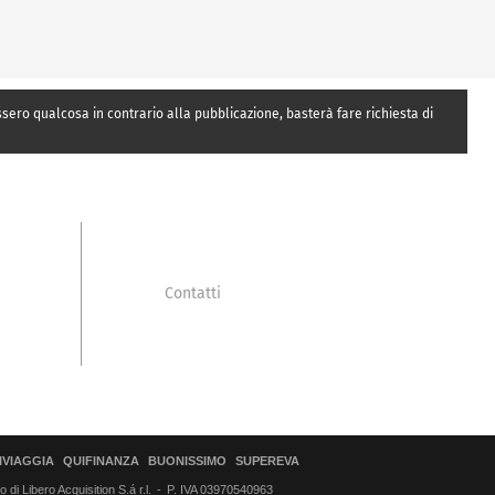
essero qualcosa in contrario alla pubblicazione, basterà fare richiesta di
Contatti
IVIAGGIA
QUIFINANZA
BUONISSIMO
SUPEREVA
di Libero Acquisition S.á r.l.
P. IVA 03970540963