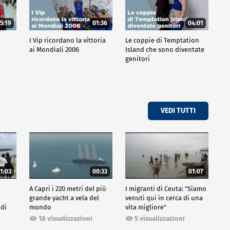
5:19
01:36
04:01
o
I Vip ricordano la vittoria
Le coppie di Temptation
ai Mondiali 2006
Island che sono diventate
genitori
VEDI TUTTI
1:03
00:33
01:07
A Capri i 220 metri del più
I migranti di Ceuta: "Siamo
grande yacht a vela del
venuti qui in cerca di una
 di
mondo
vita migliore"
18 visualizzazioni
5 visualizzazioni