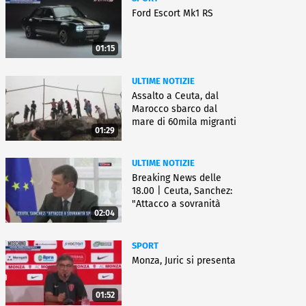
Ford Escort Mk1 RS
01:15
ULTIME NOTIZIE
Assalto a Ceuta, dal
Marocco sbarco dal
mare di 60mila migranti
01:29
ULTIME NOTIZIE
Breaking News delle
18.00 | Ceuta, Sanchez:
"Attacco a sovranità
02:04
Spagna"
SPORT
Monza, Juric si presenta
01:52