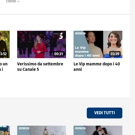
3:52
00:31
03:39
no un
Verissimo da settembre
Le Vip mamme dopo i 40
 i
su Canale 5
anni
VEDI TUTTI