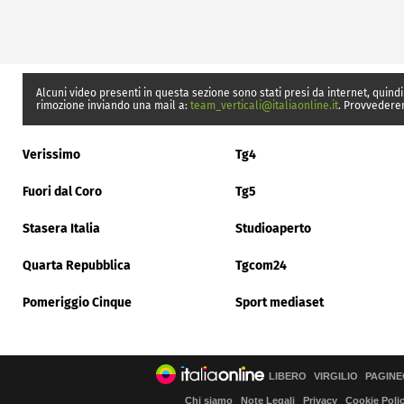
Alcuni video presenti in questa sezione sono stati presi da internet, quindi
rimozione inviando una mail a:
team_verticali@italiaonline.it
. Provvedere
Verissimo
Tg4
Fuori dal Coro
Tg5
Stasera Italia
Studioaperto
Quarta Repubblica
Tgcom24
Pomeriggio Cinque
Sport mediaset
LIBERO
VIRGILIO
PAGINE
Chi siamo
Note Legali
Privacy
Cookie Poli