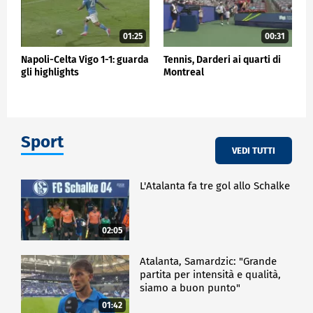
01:25
00:31
Napoli-Celta Vigo 1-1: guarda
Tennis, Darderi ai quarti di
gli highlights
Montreal
Sport
VEDI TUTTI
L'Atalanta fa tre gol allo Schalke
02:05
Atalanta, Samardzic: "Grande
partita per intensità e qualità,
siamo a buon punto"
01:42