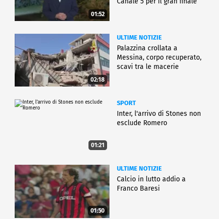
Canale 5 per il gran finale
01:52
ULTIME NOTIZIE
Palazzina crollata a
Messina, corpo recuperato,
scavi tra le macerie
02:18
SPORT
Inter, l'arrivo di Stones non
esclude Romero
01:21
ULTIME NOTIZIE
Calcio in lutto addio a
Franco Baresi
01:50