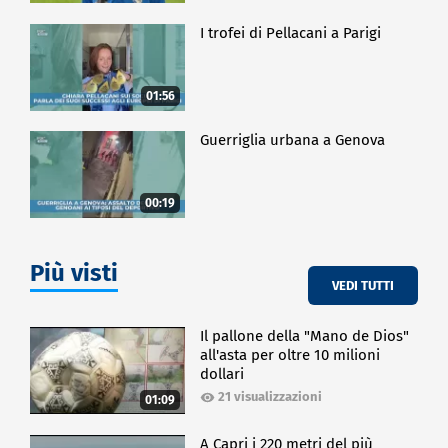
I trofei di Pellacani a Parigi
01:56
Guerriglia urbana a Genova
00:19
Più visti
VEDI TUTTI
Il pallone della "Mano de Dios"
all'asta per oltre 10 milioni
dollari
21 visualizzazioni
01:09
A Capri i 220 metri del più