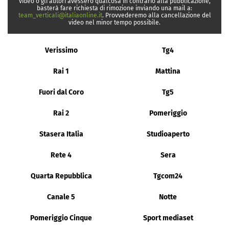
video o gli autori avessero qualcosa in contrario alla pubblicazione,
basterà fare richiesta di rimozione inviando una mail a:
team_verticali@italiaonline.it
. Provvederemo alla cancellazione del
video nel minor tempo possibile.
Verissimo
Tg4
Rai 1
Mattina
Fuori dal Coro
Tg5
Rai 2
Pomeriggio
Stasera Italia
Studioaperto
Rete 4
Sera
Quarta Repubblica
Tgcom24
Canale 5
Notte
Pomeriggio Cinque
Sport mediaset