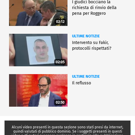
I giudici bocciano la
richiesta di rinvio della
pena per Roggero
02:12
ULTIME NOTIZIE
Intervento su Fakir,
protocolli rispettati?
02:05
ULTIME NOTIZIE
Il reflusso
02:50
Alcuni video presenti in questa sezione sono stati presi da internet,
quindi valutati di pubblico dominio. Se i soggetti presenti in questi