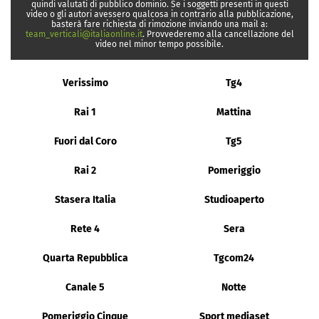
quindi valutati di pubblico dominio. Se i soggetti presenti in questi
video o gli autori avessero qualcosa in contrario alla pubblicazione,
basterà fare richiesta di rimozione inviando una mail a:
team_verticali@italiaonline.it
. Provvederemo alla cancellazione del
video nel minor tempo possibile.
Verissimo
Tg4
Rai 1
Mattina
Fuori dal Coro
Tg5
Rai 2
Pomeriggio
Stasera Italia
Studioaperto
Rete 4
Sera
Quarta Repubblica
Tgcom24
Canale 5
Notte
Pomeriggio Cinque
Sport mediaset