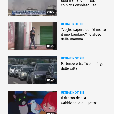
Raid iraniano in Iraq,
colpito Consolato Usa
02:09
ULTIME NOTIZIE
"Voglio sapere com'è morto
il mio bambino", lo sfogo
della mamma
01:29
ULTIME NOTIZIE
Partenze e traffico, in fuga
dalle città
01:45
ULTIME NOTIZIE
Il ritorno de "La
Gabbianella e il gatto"