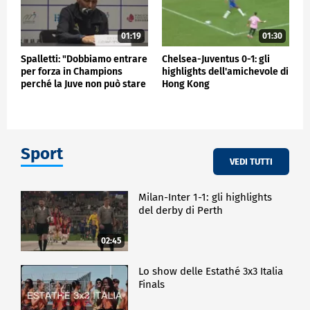
01:19
01:30
Spalletti: "Dobbiamo entrare
Chelsea-Juventus 0-1: gli
per forza in Champions
highlights dell'amichevole di
perché la Juve non può stare
Hong Kong
fuori"
Sport
VEDI TUTTI
Milan-Inter 1-1: gli highlights
del derby di Perth
02:45
Lo show delle Estathé 3x3 Italia
Finals