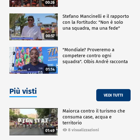
00:26
Stefano Mancinelli e il rapporto
con la Fortitudo: "Non è solo
una squadra, ma una fede"
00:57
"Mondiale? Proveremo a
competere contro ogni
squadra". Olbis Andrè racconta
il percorso di avvicinamento ai
01:14
prossimi mondiali in Germania.
Più visti
VEDI TUTTI
Maiorca contro il turismo che
consuma case, acqua e
territorio
8 visualizzazioni
01:49