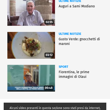
ULTIME NOTIZIE
Auguri a Sami Modiano
02:55
ULTIME NOTIZIE
Gusto Verde: gnocchetti di
maroni
03:12
SPORT
Fiorentina, le prime
immagini di Olaui
00:48
Alcuni video presenti in questa sezione sono stati presi da internet,