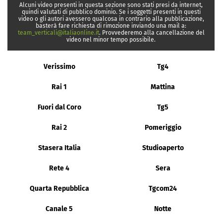
Alcuni video presenti in questa sezione sono stati presi da internet,
quindi valutati di pubblico dominio. Se i soggetti presenti in questi
video o gli autori avessero qualcosa in contrario alla pubblicazione,
basterà fare richiesta di rimozione inviando una mail a:
team_verticali@italiaonline.it
. Provvederemo alla cancellazione del
video nel minor tempo possibile.
Verissimo
Tg4
Rai 1
Mattina
Fuori dal Coro
Tg5
Rai 2
Pomeriggio
Stasera Italia
Studioaperto
Rete 4
Sera
Quarta Repubblica
Tgcom24
Canale 5
Notte