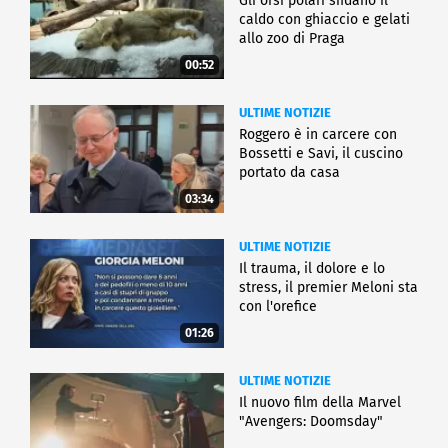
Gli orsi polari sfidano il
caldo con ghiaccio e gelati
allo zoo di Praga
00:52
ULTIME NOTIZIE
Roggero è in carcere con
Bossetti e Savi, il cuscino
portato da casa
03:34
ULTIME NOTIZIE
Il trauma, il dolore e lo
stress, il premier Meloni sta
con l'orefice
01:26
ULTIME NOTIZIE
Il nuovo film della Marvel
"Avengers: Doomsday"