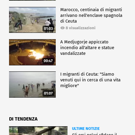
Marocco, centinaia di migranti
arrivano nell'enclave spagnola
di Ceuta
8 visualizzazioni
01:03
A Medjugorje appiccato
incendio all'altare e statue
vandalizzate
00:47
I migranti di Ceuta: "Siamo
venuti qui in cerca di una vita
migliore"
01:07
DI TENDENZA
ULTIME NOTIZIE