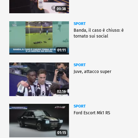
00:38
SPORT
Banda, il caso è chiuso: è
tornato sui social
01:11
SPORT
Juve, attacco super
02:16
SPORT
Ford Escort Mk1 RS
01:15