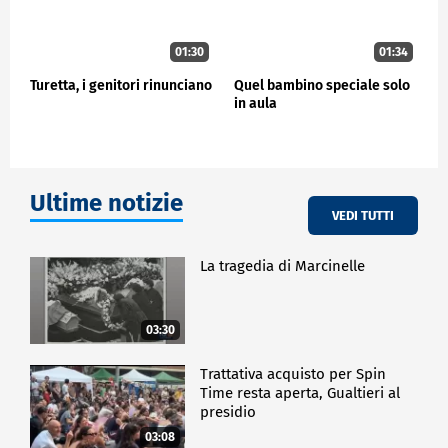
01:30
01:34
Turetta, i genitori rinunciano
Quel bambino speciale solo
in aula
Ultime notizie
VEDI TUTTI
La tragedia di Marcinelle
03:30
Trattativa acquisto per Spin
Time resta aperta, Gualtieri al
presidio
03:08