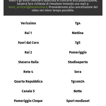
video o gli autori avessero qualcosa in contrario alla pubblicazione,
basterà fare richiesta di rimozione inviando una mail a:
team_verticali@italiaonline.it
. Provvederemo alla cancellazione del
video nel minor tempo possibile.
Verissimo
Tg4
Rai 1
Mattina
Fuori dal Coro
Tg5
Rai 2
Pomeriggio
Stasera Italia
Studioaperto
Rete 4
Sera
Quarta Repubblica
Tgcom24
Canale 5
Notte
Pomeriggio Cinque
Sport mediaset