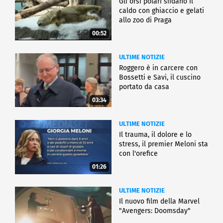
Gli orsi polari sfidano il
Fernando Nazzaro, del Comando Carabinieri Tutela
caldo con ghiaccio e gelati
Ambientale e Sicurezza Energetica, il Direttore del
allo zoo di Praga
Ministero dell'Interno, Valentina D'Urso e il
00:52
professore Leonardo Cascini.
ULTIME NOTIZIE
CRONACA
Roggero è in carcere con
Bossetti e Savi, il cuscino
portato da casa
03:34
ULTIME NOTIZIE
Il trauma, il dolore e lo
stress, il premier Meloni sta
con l'orefice
01:26
ULTIME NOTIZIE
Il nuovo film della Marvel
"Avengers: Doomsday"