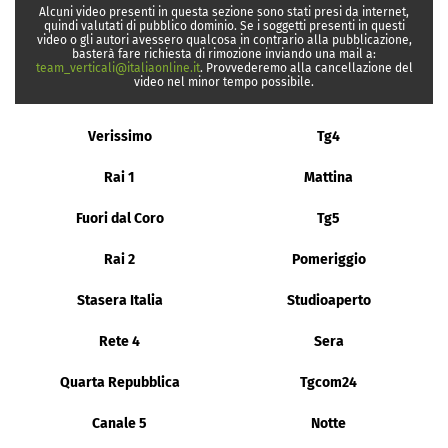
Alcuni video presenti in questa sezione sono stati presi da internet,
quindi valutati di pubblico dominio. Se i soggetti presenti in questi
video o gli autori avessero qualcosa in contrario alla pubblicazione,
basterà fare richiesta di rimozione inviando una mail a:
team_verticali@italiaonline.it
. Provvederemo alla cancellazione del
video nel minor tempo possibile.
Verissimo
Tg4
Rai 1
Mattina
Fuori dal Coro
Tg5
Rai 2
Pomeriggio
Stasera Italia
Studioaperto
Rete 4
Sera
Quarta Repubblica
Tgcom24
Canale 5
Notte