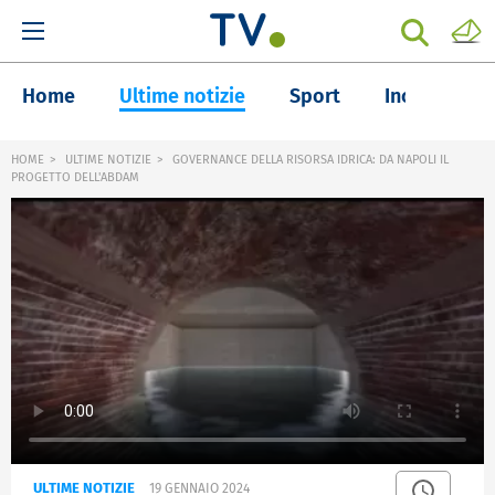
Home
Ultime notizie
Sport
Inchieste
HOME
ULTIME NOTIZIE
GOVERNANCE DELLA RISORSA IDRICA: DA NAPOLI IL
PROGETTO DELL'ABDAM
ULTIME NOTIZIE
19 GENNAIO 2024