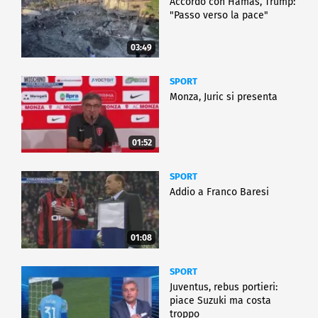
Accordo con Hamas, Trump:
"Passo verso la pace"
03:49
SPORT
Monza, Juric si presenta
01:52
SPORT
Addio a Franco Baresi
01:08
SPORT
Juventus, rebus portieri:
piace Suzuki ma costa
troppo