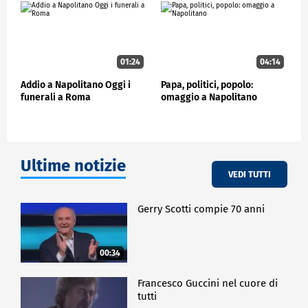
morale, partcipazione fisica e affettiva insieme alle
persone ai lavoratori e ai cittadini, giorno dopo
giorno senza mai risparmiarsi" ha detto nel suo
intervento Giulio Napolitano.
01:24
04:14
POLITICA
Addio a Napolitano Oggi i
Papa, politici, popolo:
funerali a Roma
omaggio a Napolitano
Ultime notizie
VEDI TUTTI
Gerry Scotti compie 70 anni
00:34
Francesco Guccini nel cuore di
tutti