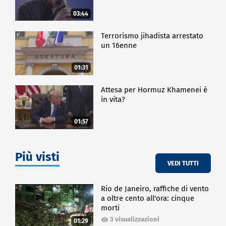
03:44
Terrorismo jihadista arrestato
un 16enne
01:31
Attesa per Hormuz Khamenei è
in vita?
01:57
Più visti
VEDI TUTTI
Rio de Janeiro, raffiche di vento
a oltre cento all'ora: cinque
morti
3 visualizzazioni
01:29