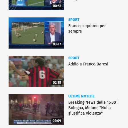
00:53
SPORT
Franco, capitano per
sempre
03:47
SPORT
Addio a Franco Baresi
02:18
ULTIME NOTIZIE
Breaking News delle 16.00 |
Bologna, Meloni: "Nulla
giustifica violenza"
02:09