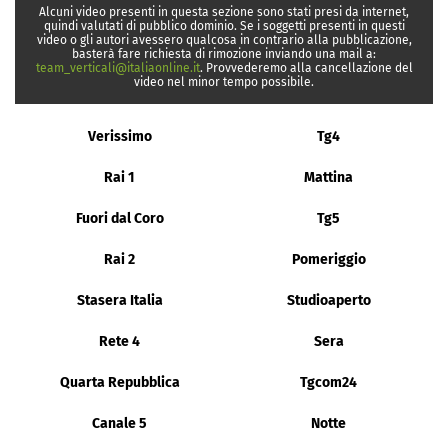
Alcuni video presenti in questa sezione sono stati presi da internet,
quindi valutati di pubblico dominio. Se i soggetti presenti in questi
video o gli autori avessero qualcosa in contrario alla pubblicazione,
basterà fare richiesta di rimozione inviando una mail a:
team_verticali@italiaonline.it
. Provvederemo alla cancellazione del
video nel minor tempo possibile.
Verissimo
Tg4
Rai 1
Mattina
Fuori dal Coro
Tg5
Rai 2
Pomeriggio
Stasera Italia
Studioaperto
Rete 4
Sera
Quarta Repubblica
Tgcom24
Canale 5
Notte