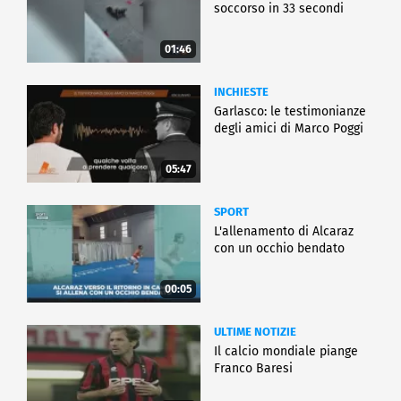
soccorso in 33 secondi
01:46
INCHIESTE
Garlasco: le testimonianze
degli amici di Marco Poggi
05:47
SPORT
L'allenamento di Alcaraz
con un occhio bendato
00:05
ULTIME NOTIZIE
Il calcio mondiale piange
Franco Baresi