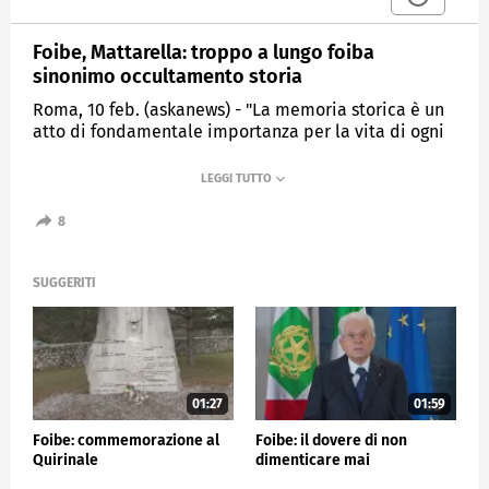
Foibe, Mattarella: troppo a lungo foiba
sinonimo occultamento storia
Roma, 10 feb. (askanews) - "La memoria storica è un
atto di fondamentale importanza per la vita di ogni
Stato, di ogni comunità. Ciascuna perdita, ciascun
sacrificio, ciascuna ingiustizia devono essere
ricordati. Troppo a lungo "foiba" e "infoibare" furono
sinonimi di occultamento della storia". Lo ha detto il
8
presidente della Repubblica Sergio Mattarella
celebrando al Quirinale la Giornata del ricordo.
SUGGERITI
"Il ricordo delle vittime deve essere preservata e
onorata. Naturalmente - dopo tanti decenni e in
condizioni storiche e politiche profondamente
mutate - perderebbe il suo valore autentico se fosse
asservita alla ripresa di divisioni o di rancori", ha
concluso Mattarella.
01:27
01:59
Foibe: commemorazione al
Foibe: il dovere di non
POLITICA
Quirinale
dimenticare mai