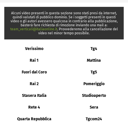
Alcuni video presenti in questa sezione sono stati presi da internet,
quindi valutati di pubblico dominio. Se i soggetti presenti in questi
video o gli autori avessero qualcosa in contrario alla pubblicazione,
basterà fare richiesta di rimozione inviando una mail a:
team_verticali@italiaonline.it
. Provvederemo alla cancellazione del
video nel minor tempo possibile.
Verissimo
Tg4
Rai 1
Mattina
Fuori dal Coro
Tg5
Rai 2
Pomeriggio
Stasera Italia
Studioaperto
Rete 4
Sera
Quarta Repubblica
Tgcom24