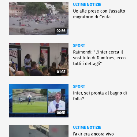
ULTIME NOTIZIE
Ue alle prese con l'assalto
migratorio di Ceuta
02:56
SPORT
Raimondi: "L'Inter cerca il
sostituto di Dumfries, ecco
tutti i dettagli"
01:37
SPORT
Inter, sei pronta al bagno di
folla?
00:51
ULTIME NOTIZIE
Fakir era ancora vivo