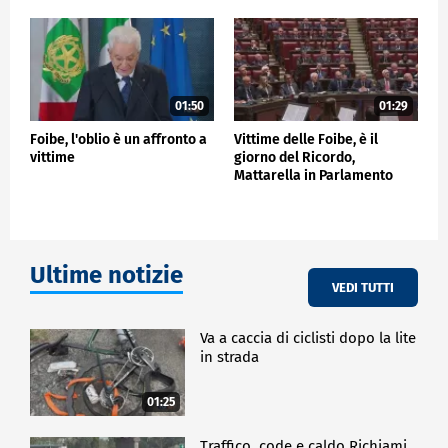
01:50
01:29
Foibe, l'oblio è un affronto a
Vittime delle Foibe, è il
vittime
giorno del Ricordo,
Mattarella in Parlamento
Ultime notizie
VEDI TUTTI
Va a caccia di ciclisti dopo la lite
in strada
01:25
Traffico, code e caldo Richiami