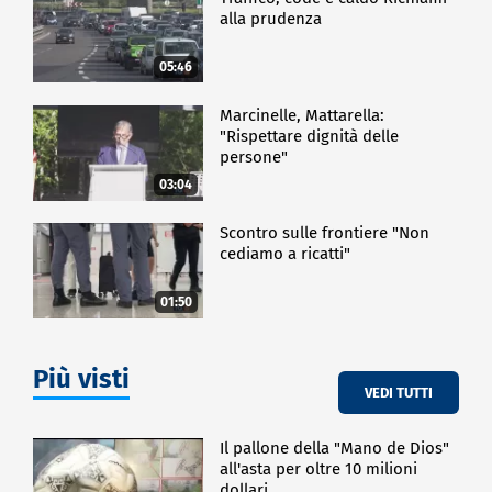
alla prudenza
05:46
Marcinelle, Mattarella:
"Rispettare dignità delle
persone"
03:04
Scontro sulle frontiere "Non
cediamo a ricatti"
01:50
Più visti
VEDI TUTTI
Il pallone della "Mano de Dios"
all'asta per oltre 10 milioni
dollari