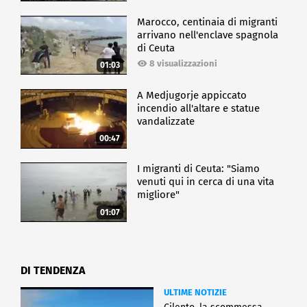
Marocco, centinaia di migranti
arrivano nell'enclave spagnola
di Ceuta
8 visualizzazioni
01:03
A Medjugorje appiccato
incendio all'altare e statue
vandalizzate
00:47
I migranti di Ceuta: "Siamo
venuti qui in cerca di una vita
migliore"
01:07
DI TENDENZA
ULTIME NOTIZIE