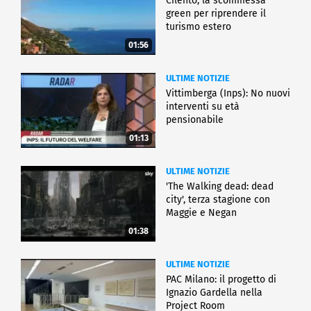
Cilento, la scommessa
green per riprendere il
turismo estero
01:56
ULTIME NOTIZIE
Vittimberga (Inps): No nuovi
interventi su età
pensionabile
01:13
ULTIME NOTIZIE
'The Walking dead: dead
city', terza stagione con
Maggie e Negan
01:38
ULTIME NOTIZIE
PAC Milano: il progetto di
Ignazio Gardella nella
Project Room