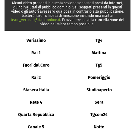
Alcuni video presenti in questa sezione sono stati presi da internet,
quindi valutati di pubblico dominio. Se i soggetti presenti in questi
video o gli autori avessero qualcosa in contrario alla pubblicazione,
basterà fare richiesta di rimozione inviando una mail a:
team_verticali@italiaonline.it
. Provvederemo alla cancellazione del
video nel minor tempo possibile.
Verissimo
Tg4
Rai 1
Mattina
Fuori dal Coro
Tg5
Rai 2
Pomeriggio
Stasera Italia
Studioaperto
Rete 4
Sera
Quarta Repubblica
Tgcom24
Canale 5
Notte