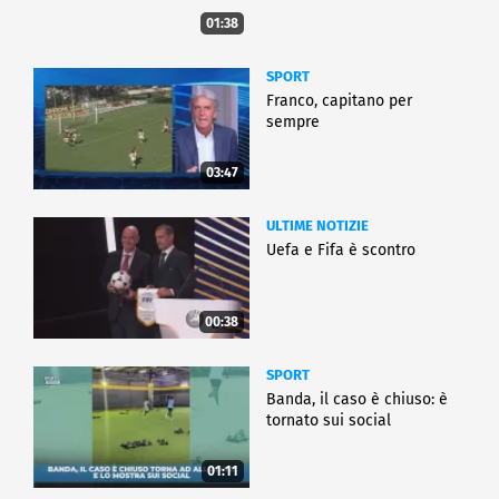
01:38
SPORT
Franco, capitano per
sempre
03:47
ULTIME NOTIZIE
Uefa e Fifa è scontro
00:38
SPORT
Banda, il caso è chiuso: è
tornato sui social
01:11