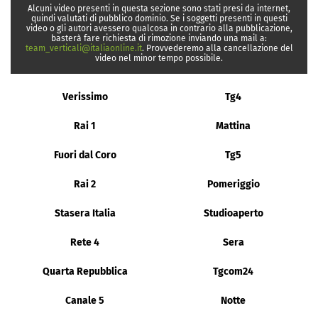
Alcuni video presenti in questa sezione sono stati presi da internet,
quindi valutati di pubblico dominio. Se i soggetti presenti in questi
video o gli autori avessero qualcosa in contrario alla pubblicazione,
basterà fare richiesta di rimozione inviando una mail a:
team_verticali@italiaonline.it
. Provvederemo alla cancellazione del
video nel minor tempo possibile.
Verissimo
Tg4
Rai 1
Mattina
Fuori dal Coro
Tg5
Rai 2
Pomeriggio
Stasera Italia
Studioaperto
Rete 4
Sera
Quarta Repubblica
Tgcom24
Canale 5
Notte