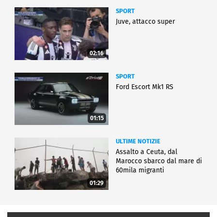
SPORT
Juve, attacco super
02:16
SPORT
Ford Escort Mk1 RS
01:15
ULTIME NOTIZIE
Assalto a Ceuta, dal
Marocco sbarco dal mare di
60mila migranti
01:29