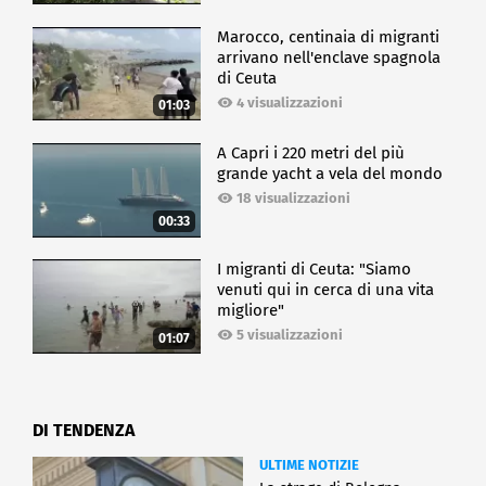
che verranno premiate nella prossima edizione 2024:
"Giustizia ripartiva", "Storia della scienza moderna e
Marocco, centinaia di migranti
contemporanea", "Meccanismi biologici
arrivano nell'enclave spagnola
dell'invecchiamento", "Materiali nanoporosi per
di Ceuta
applicazioni ambientali".
4 visualizzazioni
01:03
CULTURA
A Capri i 220 metri del più
grande yacht a vela del mondo
18 visualizzazioni
00:33
I migranti di Ceuta: "Siamo
venuti qui in cerca di una vita
migliore"
5 visualizzazioni
01:07
DI TENDENZA
ULTIME NOTIZIE