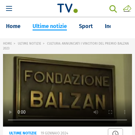
Home
Ultime notizie
Sport
Inchieste
HOME
ULTIME NOTIZIE
CULTURA: ANNUNCIATI I VINCITORI DEL PREMIO BALZAN
2023
ULTIME NOTIZIE
19 GENNAIO 2024