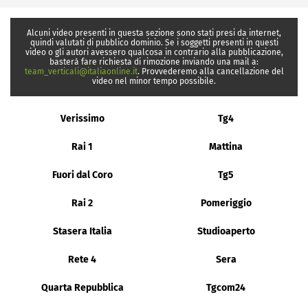
Alcuni video presenti in questa sezione sono stati presi da internet,
quindi valutati di pubblico dominio. Se i soggetti presenti in questi
video o gli autori avessero qualcosa in contrario alla pubblicazione,
basterà fare richiesta di rimozione inviando una mail a:
team_verticali@italiaonline.it
. Provvederemo alla cancellazione del
video nel minor tempo possibile.
Verissimo
Tg4
Rai 1
Mattina
Fuori dal Coro
Tg5
Rai 2
Pomeriggio
Stasera Italia
Studioaperto
Rete 4
Sera
Quarta Repubblica
Tgcom24