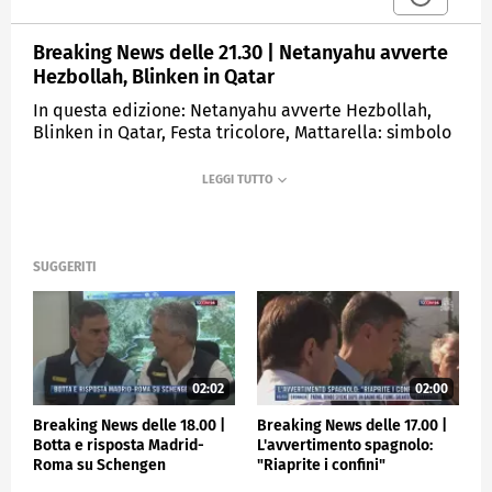
Breaking News delle 21.30 | Netanyahu avverte
Hezbollah, Blinken in Qatar
In questa edizione: Netanyahu avverte Hezbollah,
Blinken in Qatar, Festa tricolore, Mattarella: simbolo
libertà, Papa Francesco: "Preghiamo per la pace",
Juve, Milan e Lazio ok. Crolla il Napoli
MEDIASET
TGCOM24
SUGGERITI
02:02
02:00
Breaking News delle 18.00 |
Breaking News delle 17.00 |
Botta e risposta Madrid-
L'avvertimento spagnolo:
Roma su Schengen
"Riaprite i confini"