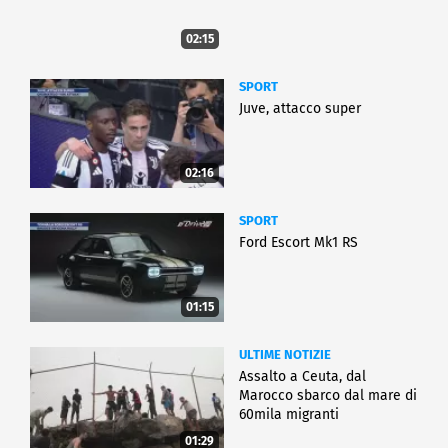
02:15
SPORT
Juve, attacco super
02:16
SPORT
Ford Escort Mk1 RS
01:15
ULTIME NOTIZIE
Assalto a Ceuta, dal
Marocco sbarco dal mare di
60mila migranti
01:29