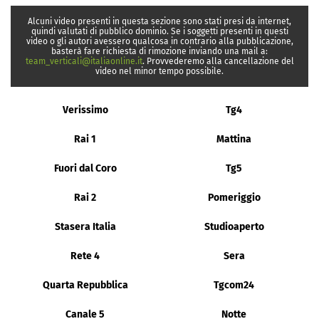
Alcuni video presenti in questa sezione sono stati presi da internet,
quindi valutati di pubblico dominio. Se i soggetti presenti in questi
video o gli autori avessero qualcosa in contrario alla pubblicazione,
basterà fare richiesta di rimozione inviando una mail a:
team_verticali@italiaonline.it
. Provvederemo alla cancellazione del
video nel minor tempo possibile.
Verissimo
Tg4
Rai 1
Mattina
Fuori dal Coro
Tg5
Rai 2
Pomeriggio
Stasera Italia
Studioaperto
Rete 4
Sera
Quarta Repubblica
Tgcom24
Canale 5
Notte