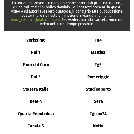
Alcuni video presenti in questa sezione sono stati presi da internet,
quindi valutati di pubblico dominio. Se i soggetti presenti in questi
video o gli autori avessero qualcosa in contrario alla pubblicazione,
basterà fare richiesta di rimozione inviando una mail a:
team_verticali@italiaonline.it
. Provvederemo alla cancellazione del
video nel minor tempo possibile.
Verissimo
Tg4
Rai 1
Mattina
Fuori dal Coro
Tg5
Rai 2
Pomeriggio
Stasera Italia
Studioaperto
Rete 4
Sera
Quarta Repubblica
Tgcom24
Canale 5
Notte