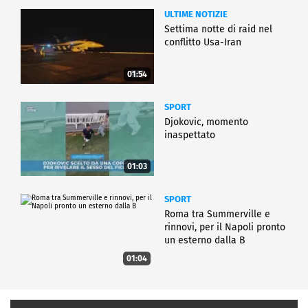
ULTIME NOTIZIE
Settima notte di raid nel
conflitto Usa-Iran
01:54
SPORT
Djokovic, momento
inaspettato
01:03
SPORT
Roma tra Summerville e
rinnovi, per il Napoli pronto
un esterno dalla B
01:04