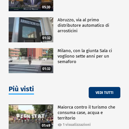
05:30
Abruzzo, via al primo
distributore automatico di
arrosticini
01:32
Milano, con la giunta Sala ci
vogliono sette anni per un
semaforo
01:32
Più visti
VEDI TUTTI
Maiorca contro il turismo che
consuma case, acqua e
territorio
1 visualizzazioni
01:49