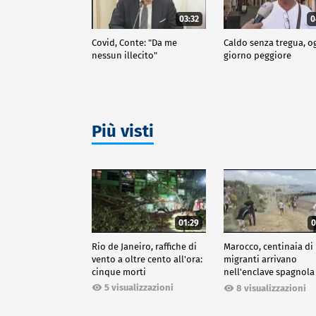
03:32
0
Covid, Conte: "Da me
Caldo senza tregua, o
nessun illecito"
giorno peggiore
Più visti
01:29
0
Rio de Janeiro, raffiche di
Marocco, centinaia di
vento a oltre cento all'ora:
migranti arrivano
cinque morti
nell'enclave spagnola
Ceuta
5 visualizzazioni
8 visualizzazioni