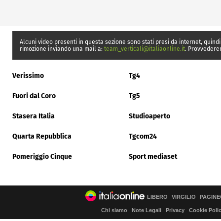
Alcuni video presenti in questa sezione sono stati presi da internet, quindi
rimozione inviando una mail a:
team_verticali@italiaonline.it
. Provvedere
Verissimo
Tg4
Fuori dal Coro
Tg5
Stasera Italia
Studioaperto
Quarta Repubblica
Tgcom24
Pomeriggio Cinque
Sport mediaset
LIBERO
VIRGILIO
PAGINE
Chi siamo
Note Legali
Privacy
Cookie Poli