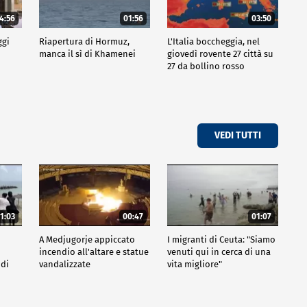
4:56
01:56
03:50
ggi
Riapertura di Hormuz,
L'Italia boccheggia, nel
manca il sì di Khamenei
giovedì rovente 27 città su
27 da bollino rosso
VEDI TUTTI
1:03
00:47
01:07
A Medjugorje appiccato
I migranti di Ceuta: "Siamo
incendio all'altare e statue
venuti qui in cerca di una
 di
vandalizzate
vita migliore"