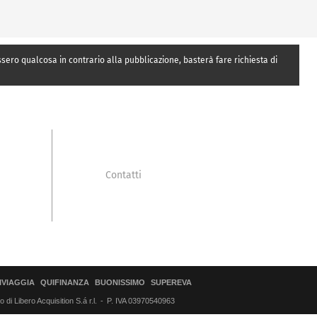
essero qualcosa in contrario alla pubblicazione, basterà fare richiesta di
Contatti
IVIAGGIA
QUIFINANZA
BUONISSIMO
SUPEREVA
di Libero Acquisition S.á r.l.
P. IVA 03970540963