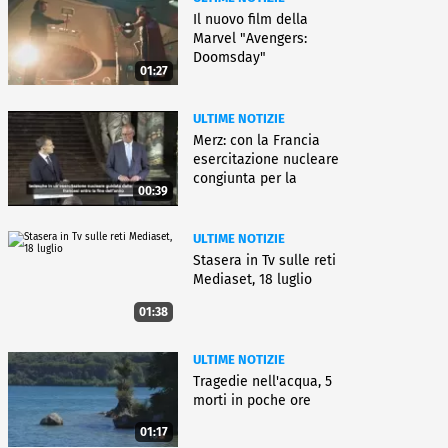
Il nuovo film della
Marvel "Avengers:
Doomsday"
01:27
ULTIME NOTIZIE
Merz: con la Francia
esercitazione nucleare
congiunta per la
00:39
deterrenza
ULTIME NOTIZIE
Stasera in Tv sulle reti
Mediaset, 18 luglio
01:38
ULTIME NOTIZIE
Tragedie nell'acqua, 5
morti in poche ore
01:17