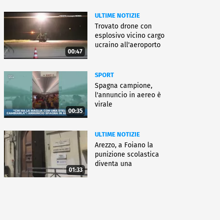
ULTIME NOTIZIE
Trovato drone con
esplosivo vicino cargo
ucraino all'aeroporto
00:47
Lipsia
SPORT
Spagna campione,
l'annuncio in aereo è
virale
00:35
ULTIME NOTIZIE
Arezzo, a Foiano la
punizione scolastica
diventa una
01:33
rieducazione