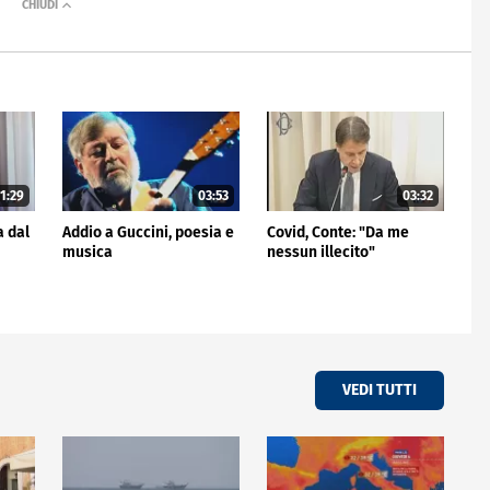
1:29
03:53
03:32
a dal
Addio a Guccini, poesia e
Covid, Conte: "Da me
musica
nessun illecito"
VEDI TUTTI