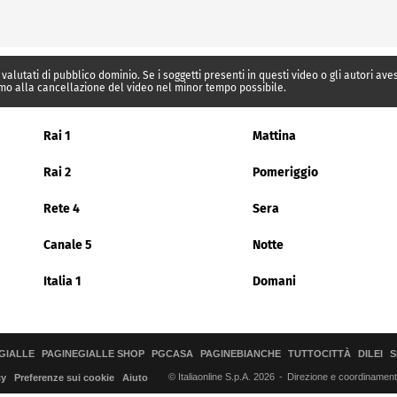
 valutati di pubblico dominio. Se i soggetti presenti in questi video o gli autori av
mo alla cancellazione del video nel minor tempo possibile.
Rai 1
Mattina
Rai 2
Pomeriggio
Rete 4
Sera
Canale 5
Notte
Italia 1
Domani
GIALLE
PAGINEGIALLE SHOP
PGCASA
PAGINEBIANCHE
TUTTOCITTÀ
DILEI
S
© Italiaonline S.p.A. 2026
Direzione e coordinamento 
cy
Preferenze sui cookie
Aiuto