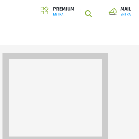
PREMIUM
MAIL
SEARCH
ENTRA
ENTRA
ENTRA