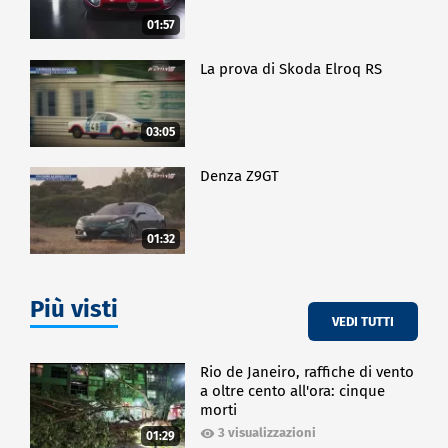
01:57
La prova di Skoda Elroq RS
03:05
Denza Z9GT
01:32
Più visti
VEDI TUTTI
Rio de Janeiro, raffiche di vento
a oltre cento all'ora: cinque
morti
3 visualizzazioni
01:29