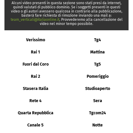
Alcuni video presenti in questa sezione sono stati presi da internet,
quindi valutati di pubblico dominio. Se i soggetti presenti in questi
video o gli autori avessero qualcosa in contrario alla pubblicazione,
basterà fare richiesta di rimozione inviando una mail a:
team_verticali@italiaonline.it
. Provvederemo alla cancellazione del
video nel minor tempo possibile.
Verissimo
Tg4
Rai 1
Mattina
Fuori dal Coro
Tg5
Rai 2
Pomeriggio
Stasera Italia
Studioaperto
Rete 4
Sera
Quarta Repubblica
Tgcom24
Canale 5
Notte