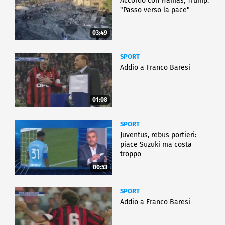
Accordo con Hamas, Trump:
"Passo verso la pace"
03:49
SPORT
Addio a Franco Baresi
01:08
SPORT
Juventus, rebus portieri:
piace Suzuki ma costa
troppo
00:53
SPORT
Addio a Franco Baresi