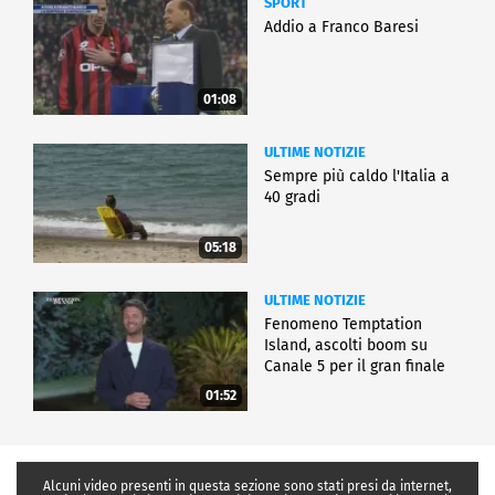
SPORT
Addio a Franco Baresi
01:08
ULTIME NOTIZIE
Sempre più caldo l'Italia a
40 gradi
05:18
ULTIME NOTIZIE
Fenomeno Temptation
Island, ascolti boom su
Canale 5 per il gran finale
01:52
Alcuni video presenti in questa sezione sono stati presi da internet,