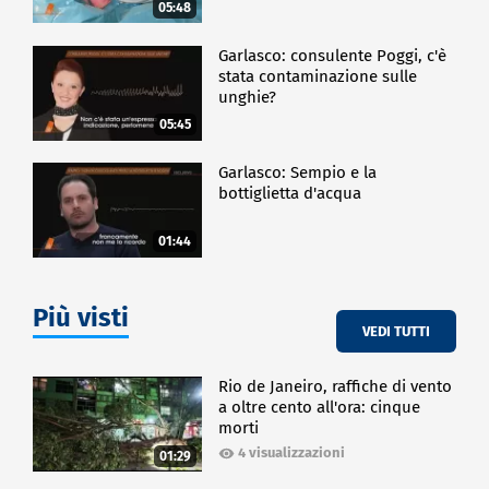
05:48
Garlasco: consulente Poggi, c'è
stata contaminazione sulle
unghie?
05:45
Garlasco: Sempio e la
bottiglietta d'acqua
01:44
Più visti
VEDI TUTTI
Rio de Janeiro, raffiche di vento
a oltre cento all'ora: cinque
morti
4 visualizzazioni
01:29