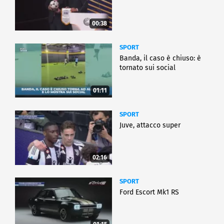
00:38
SPORT
Banda, il caso è chiuso: è
tornato sui social
01:11
SPORT
Juve, attacco super
02:16
SPORT
Ford Escort Mk1 RS