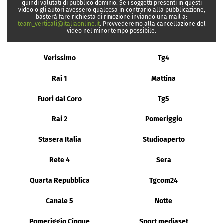
quindi valutati di pubblico dominio. Se i soggetti presenti in questi
video o gli autori avessero qualcosa in contrario alla pubblicazione,
basterà fare richiesta di rimozione inviando una mail a:
team_verticali@italiaonline.it
. Provvederemo alla cancellazione del
video nel minor tempo possibile.
Verissimo
Tg4
Rai 1
Mattina
Fuori dal Coro
Tg5
Rai 2
Pomeriggio
Stasera Italia
Studioaperto
Rete 4
Sera
Quarta Repubblica
Tgcom24
Canale 5
Notte
Pomeriggio Cinque
Sport mediaset