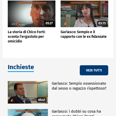
05:27
03:15
La storia di Chico Forti:
Garlasco: Sempio e il
sconta l'ergastolo per
rapporto con le ex fidanzate
omicidio
Inchieste
VEDI TUTTI
Garlasco: Sempio ossessionato
dal sesso o ragazzo rispettoso?
05:41
Garlasco: i dubbi su cosa ha