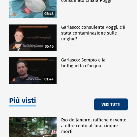
consumato Chiara Poggi
05:48
Garlasco: consulente Poggi, c'è
stata contaminazione sulle
unghie?
05:45
Garlasco: Sempio e la
bottiglietta d'acqua
01:44
Più visti
VEDI TUTTI
Rio de Janeiro, raffiche di vento
a oltre cento all'ora: cinque
morti