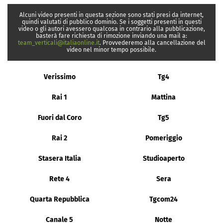
Alcuni video presenti in questa sezione sono stati presi da internet,
quindi valutati di pubblico dominio. Se i soggetti presenti in questi
video o gli autori avessero qualcosa in contrario alla pubblicazione,
basterà fare richiesta di rimozione inviando una mail a:
team_verticali@italiaonline.it
. Provvederemo alla cancellazione del
video nel minor tempo possibile.
Verissimo
Tg4
Rai 1
Mattina
Fuori dal Coro
Tg5
Rai 2
Pomeriggio
Stasera Italia
Studioaperto
Rete 4
Sera
Quarta Repubblica
Tgcom24
Canale 5
Notte