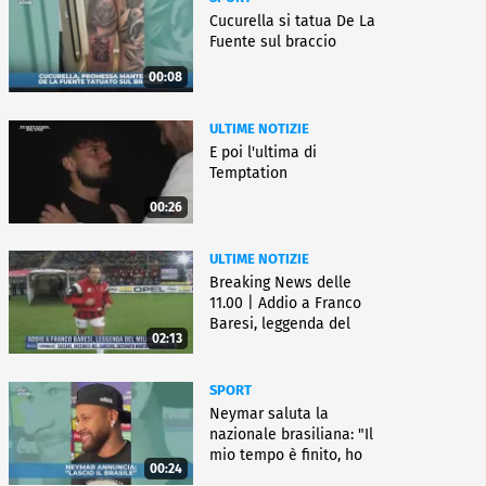
Cucurella si tatua De La
Fuente sul braccio
00:08
ULTIME NOTIZIE
E poi l'ultima di
Temptation
00:26
ULTIME NOTIZIE
Breaking News delle
11.00 | Addio a Franco
Baresi, leggenda del
02:13
Milan
SPORT
Neymar saluta la
nazionale brasiliana: "Il
mio tempo è finito, ho
00:24
dato la vita"