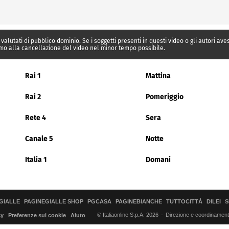
 valutati di pubblico dominio. Se i soggetti presenti in questi video o gli autori av
mo alla cancellazione del video nel minor tempo possibile.
Rai 1
Mattina
Rai 2
Pomeriggio
Rete 4
Sera
Canale 5
Notte
Italia 1
Domani
GIALLE
PAGINEGIALLE SHOP
PGCASA
PAGINEBIANCHE
TUTTOCITTÀ
DILEI
S
© Italiaonline S.p.A. 2026
Direzione e coordinamento 
cy
Preferenze sui cookie
Aiuto