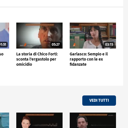
1:51
05:27
03:15
rso
La storia di Chico Forti:
Garlasco: Sempio e il
sconta l'ergastolo per
rapporto con le ex
omicidio
fidanzate
VEDI TUTTI