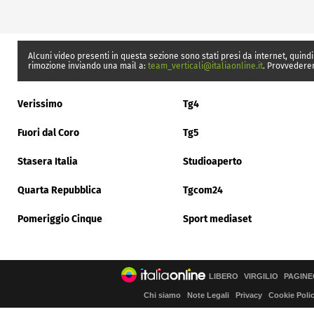
Alcuni video presenti in questa sezione sono stati presi da internet, quindi
rimozione inviando una mail a:
team_verticali@italiaonline.it
. Provvedere
Verissimo
Tg4
Fuori dal Coro
Tg5
Stasera Italia
Studioaperto
Quarta Repubblica
Tgcom24
Pomeriggio Cinque
Sport mediaset
LIBERO
VIRGILIO
PAGINE
Chi siamo
Note Legali
Privacy
Cookie Poli