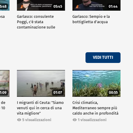
5:48
05:45
01:44
osa
Garlasco: consulente
Garlasco: Sempio e la
Poggi, c'è stata
bottiglietta d'acqua
contaminazione sulle
unghie?
VEDI TUTTI
1:09
01:07
00:55
o de
I migranti di Ceuta: "Siamo
Crisi climatica,
e 10
venuti qui in cerca di una
Mediterraneo sempre più
vita migliore"
caldo anche in profondità
5 visualizzazioni
1 visualizzazioni