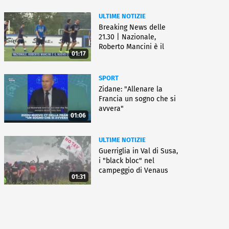
ULTIME NOTIZIE
Breaking News delle
21.30 | Nazionale,
Roberto Mancini è il
01:17
nuovo ct
SPORT
Zidane: "Allenare la
Francia un sogno che si
avvera"
01:06
ULTIME NOTIZIE
Guerriglia in Val di Susa,
i "black bloc" nel
campeggio di Venaus
01:31