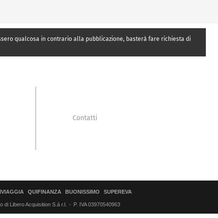
essero qualcosa in contrario alla pubblicazione, basterà fare richiesta di
Contatti
IVIAGGIA
QUIFINANZA
BUONISSIMO
SUPEREVA
di Libero Acquisition S.á r.l.
P. IVA 03970540963