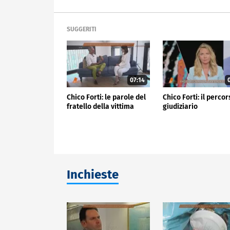
SUGGERITI
07:14
0
Chico Forti: le parole del
Chico Forti: il perco
fratello della vittima
giudiziario
Inchieste