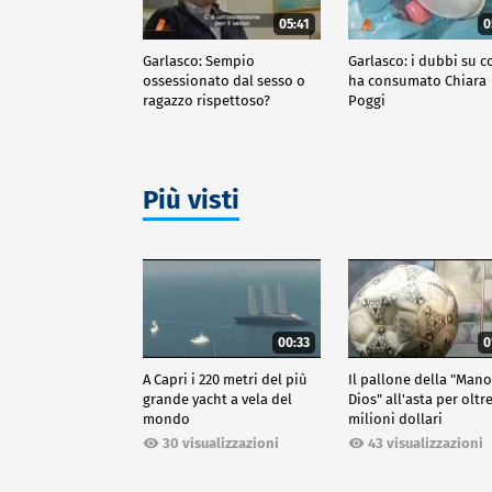
05:41
0
Garlasco: Sempio
Garlasco: i dubbi su c
ossessionato dal sesso o
ha consumato Chiara
ragazzo rispettoso?
Poggi
Più visti
00:33
0
A Capri i 220 metri del più
Il pallone della "Man
grande yacht a vela del
Dios" all'asta per oltr
mondo
milioni dollari
30 visualizzazioni
43 visualizzazioni