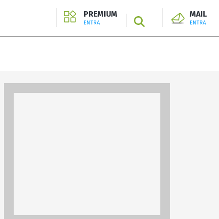
PREMIUM
MAIL
SEARCH
ENTRA
ENTRA
ENTRA