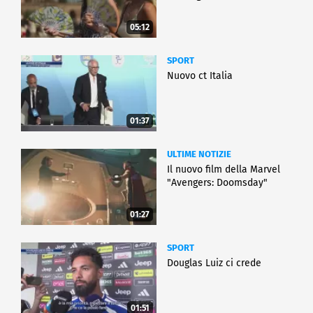
05:12
SPORT
Nuovo ct Italia
01:37
ULTIME NOTIZIE
Il nuovo film della Marvel
"Avengers: Doomsday"
01:27
SPORT
Douglas Luiz ci crede
01:51