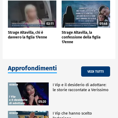
02:11
01:46
Strage Altavilla, chi è
Strage Altavilla, la
davvero la figlia 17enne
confessione della figlia
17enne
Approfondimenti
VEDI TUTTI
I Vip e il desiderio di adottare:
le storie raccontate a Verissimo
05:20
I Vip che hanno scelto