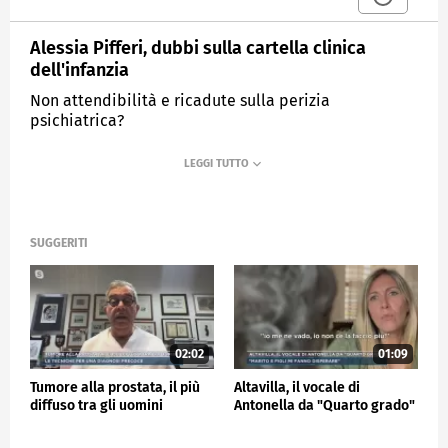
Alessia Pifferi, dubbi sulla cartella clinica
dell'infanzia
Non attendibilità e ricadute sulla perizia
psichiatrica?
MEDIASET
MATTINO CINQUE NEWS
SUGGERITI
02:02
01:09
Tumore alla prostata, il più
Altavilla, il vocale di
diffuso tra gli uomini
Antonella da "Quarto grado"