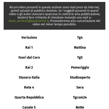
Alcuni video presenti in questa sezione sono stati presi da internet,
quindi valutati di pubblico dominio. Se i soggetti presenti in questi
video o gli autori avessero qualcosa in contrario alla pubblicazione,
basterà fare richiesta di rimozione inviando una mail a:
team_verticali@italiaonline.it
. Provvederemo alla cancellazione del
video nel minor tempo possibile.
Verissimo
Tg4
Rai 1
Mattina
Fuori dal Coro
Tg5
Rai 2
Pomeriggio
Stasera Italia
Studioaperto
Rete 4
Sera
Quarta Repubblica
Tgcom24
Canale 5
Notte