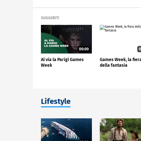
SUGGERITI
00:00
0
Al via la Parigi Games
Games Week, la fier
Week
della fantasia
Lifestyle