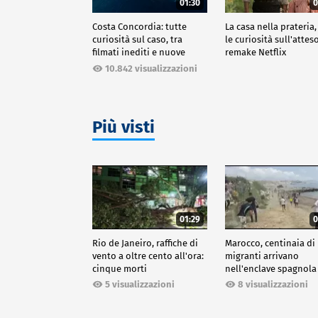
01:30
0
Costa Concordia: tutte
La casa nella prateria,
curiosità sul caso, tra
le curiosità sull'attes
filmati inediti e nuove
remake Netflix
ricostruzioni
10.842 visualizzazioni
Più visti
01:29
0
Rio de Janeiro, raffiche di
Marocco, centinaia di
vento a oltre cento all'ora:
migranti arrivano
cinque morti
nell'enclave spagnola
Ceuta
5 visualizzazioni
8 visualizzazioni