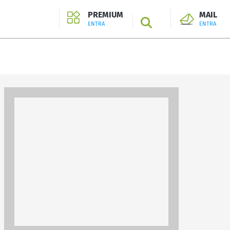
PREMIUM
MAIL
SEARCH
ENTRA
ENTRA
ENTRA