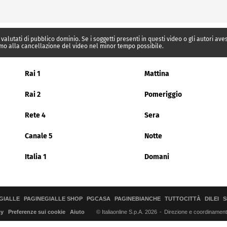
 valutati di pubblico dominio. Se i soggetti presenti in questi video o gli autori av
mo alla cancellazione del video nel minor tempo possibile.
Rai 1
Mattina
Rai 2
Pomeriggio
Rete 4
Sera
Canale 5
Notte
Italia 1
Domani
GIALLE
PAGINEGIALLE SHOP
PGCASA
PAGINEBIANCHE
TUTTOCITTÀ
DILEI
S
© Italiaonline S.p.A. 2026
Direzione e coordinamento 
cy
Preferenze sui cookie
Aiuto