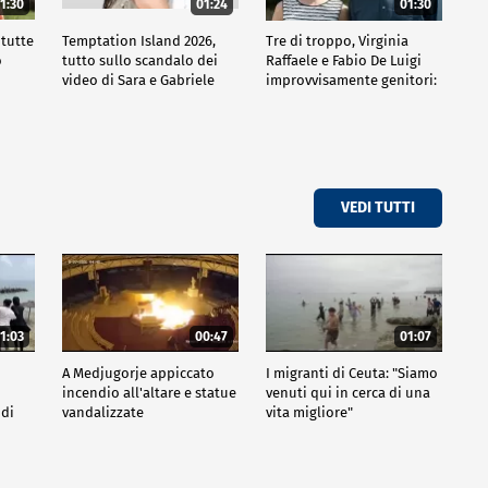
1:30
01:24
01:30
 tutte
Temptation Island 2026,
Tre di troppo, Virginia
o
tutto sullo scandalo dei
Raffaele e Fabio De Luigi
video di Sara e Gabriele
improvvisamente genitori:
tutte le curiosità sulla
commedia
VEDI TUTTI
1:03
00:47
01:07
A Medjugorje appiccato
I migranti di Ceuta: "Siamo
incendio all'altare e statue
venuti qui in cerca di una
 di
vandalizzate
vita migliore"