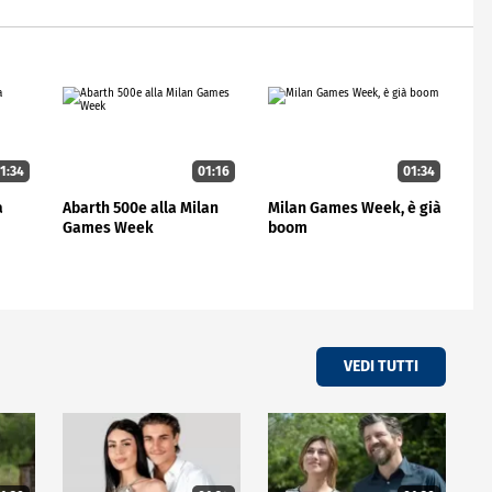
1:34
01:16
01:34
a
Abarth 500e alla Milan
Milan Games Week, è già
Games Week
boom
VEDI TUTTI