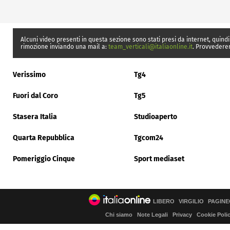
Alcuni video presenti in questa sezione sono stati presi da internet, quindi
rimozione inviando una mail a:
team_verticali@italiaonline.it
. Provvedere
Verissimo
Tg4
Fuori dal Coro
Tg5
Stasera Italia
Studioaperto
Quarta Repubblica
Tgcom24
Pomeriggio Cinque
Sport mediaset
LIBERO
VIRGILIO
PAGINE
Chi siamo
Note Legali
Privacy
Cookie Poli