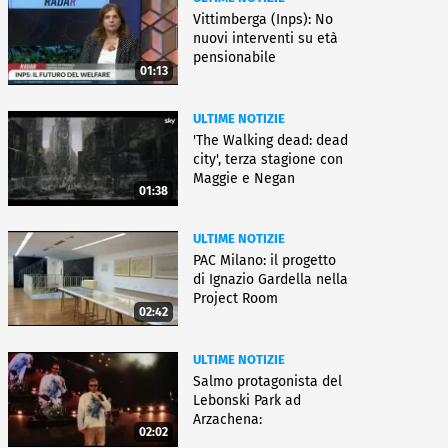
Vittimberga (Inps): No
nuovi interventi su età
pensionabile
01:13
ULTIME NOTIZIE
'The Walking dead: dead
city', terza stagione con
Maggie e Negan
01:38
ULTIME NOTIZIE
PAC Milano: il progetto
di Ignazio Gardella nella
Project Room
02:42
ULTIME NOTIZIE
Salmo protagonista del
Lebonski Park ad
Arzachena:
02:02
"Un'emozione"