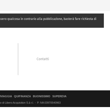
essero qualcosa in contrario alla pubblicazione, basterà fare richiesta di
Contatti
IVIAGGIA
QUIFINANZA
BUONISSIMO
SUPEREVA
di Libero Acquisition S.á r.l.
P. IVA 03970540963