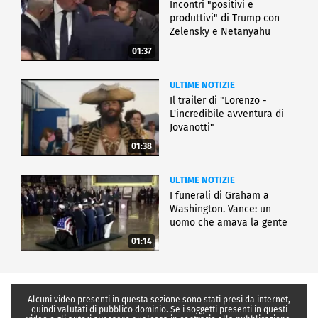
Incontri "positivi e
produttivi" di Trump con
Zelensky e Netanyahu
01:37
ULTIME NOTIZIE
Il trailer di "Lorenzo -
L'incredibile avventura di
Jovanotti"
01:38
ULTIME NOTIZIE
I funerali di Graham a
Washington. Vance: un
uomo che amava la gente
01:14
Alcuni video presenti in questa sezione sono stati presi da internet,
quindi valutati di pubblico dominio. Se i soggetti presenti in questi