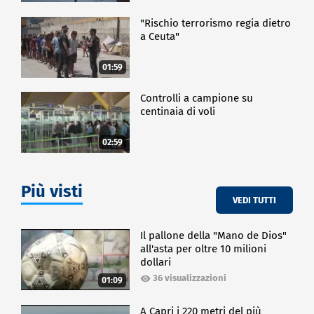
"Rischio terrorismo regia dietro
a Ceuta"
01:59
Controlli a campione su
centinaia di voli
02:59
Più visti
VEDI TUTTI
Il pallone della "Mano de Dios"
all'asta per oltre 10 milioni
dollari
36 visualizzazioni
01:09
A Capri i 220 metri del più