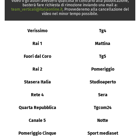
video o gli autori avessero qualcosa in contrario alla pubblicazione,
basterà fare richiesta di rimozione inviando una mail a:
team_verticali@italiaonline.it
. Provvederemo alla cancellazione del
video nel minor tempo possibile.
Verissimo
Tg4
Rai 1
Mattina
Fuori dal Coro
Tg5
Rai 2
Pomeriggio
Stasera Italia
Studioaperto
Rete 4
Sera
Quarta Repubblica
Tgcom24
Canale 5
Notte
Pomeriggio Cinque
Sport mediaset