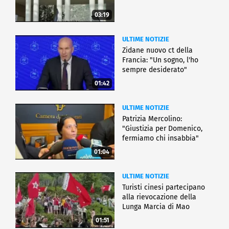
03:19
ULTIME NOTIZIE
Zidane nuovo ct della
Francia: "Un sogno, l'ho
sempre desiderato"
01:42
ULTIME NOTIZIE
Patrizia Mercolino:
"Giustizia per Domenico,
fermiamo chi insabbia"
01:04
ULTIME NOTIZIE
Turisti cinesi partecipano
alla rievocazione della
Lunga Marcia di Mao
01:51