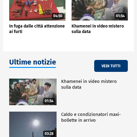
04:50
01:54
In fuga dalle città attenzione
Khamenei in video mistero
ai furti
sulla data
Ultime notizie
VEDI TUTTI
Khamenei in video mistero
sulla data
01:54
Caldo e condizionatori maxi-
bollette in arrivo
03:28