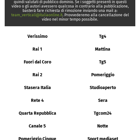
quindi valutati di pubblico dominio. Se i soggetti presenti in questi
video o gli autori avessero qualcosa in contrario alla pubblicazione,
basterà fare richiesta di rimozione inviando una mail a:
team_verticali@italiaonline.it
. Provvederemo alla cancellazione del
video nel minor tempo possibile.
Verissimo
Tg4
Rai 1
Mattina
Fuori dal Coro
Tg5
Rai 2
Pomeriggio
Stasera Italia
Studioaperto
Rete 4
Sera
Quarta Repubblica
Tgcom24
Canale 5
Notte
Pomeriggio Cinque
Sport mediaset