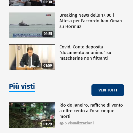
02:30
Breaking News delle 17.00 |
Attesa per l'accordo Iran-Oman
su Hormuz
01:55
Covid, Conte deposita
"documento anonimo" su
mascherine non filtranti
01:59
Più visti
VEDI TUTTI
Rio de Janeiro, raffiche di vento
a oltre cento all'ora: cinque
morti
5 visualizzazioni
01:29