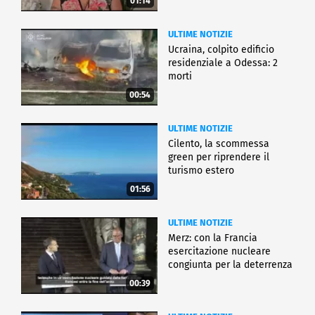
01:14
ULTIME NOTIZIE
Ucraina, colpito edificio
residenziale a Odessa: 2
morti
00:54
ULTIME NOTIZIE
Cilento, la scommessa
green per riprendere il
turismo estero
01:56
ULTIME NOTIZIE
Merz: con la Francia
esercitazione nucleare
congiunta per la deterrenza
00:39