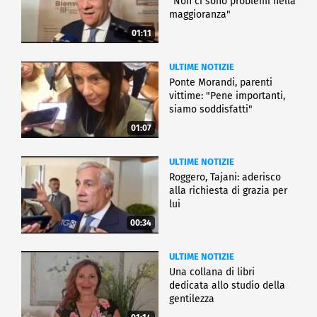
"Non ci sono problemi nella
maggioranza"
01:11
ULTIME NOTIZIE
Ponte Morandi, parenti
vittime: "Pene importanti,
siamo soddisfatti"
01:07
ULTIME NOTIZIE
Roggero, Tajani: aderisco
alla richiesta di grazia per
lui
00:34
ULTIME NOTIZIE
Una collana di libri
dedicata allo studio della
gentilezza