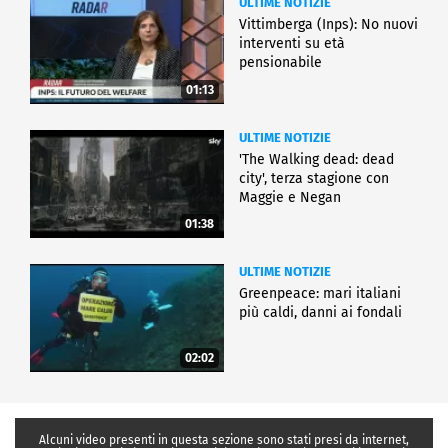
ULTIME NOTIZIE
Vittimberga (Inps): No nuovi
interventi su età
pensionabile
01:13
ULTIME NOTIZIE
'The Walking dead: dead
city', terza stagione con
Maggie e Negan
01:38
ULTIME NOTIZIE
Greenpeace: mari italiani
più caldi, danni ai fondali
02:02
Alcuni video presenti in questa sezione sono stati presi da internet,