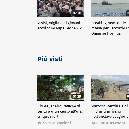
02:30
0
Assisi, migliaia di giovani
Breaking News delle 17
accolgono Papa Leone XIV
Attesa per l'accordo I
Oman su Hormuz
Più visti
01:29
0
Rio de Janeiro, raffiche di
Marocco, centinaia di
vento a oltre cento all'ora:
migranti arrivano
cinque morti
nell'enclave spagnola
Ceuta
5 visualizzazioni
8 visualizzazioni