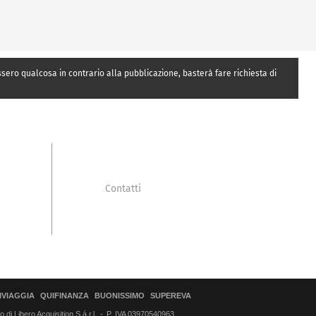
essero qualcosa in contrario alla pubblicazione, basterà fare richiesta di
Contatti
IVIAGGIA
QUIFINANZA
BUONISSIMO
SUPEREVA
di Libero Acquisition S.á r.l.
P. IVA 03970540963