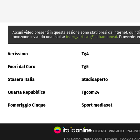
Alcuni video presenti in questa sezione sono stati presi da internet, quindi
rimozione inviando una mail a:
team_verticali@italiaonline.it
. Provvedere
Verissimo
Tg4
Fuori dal Coro
Tg5
Stasera Italia
Studioaperto
Quarta Repubblica
Tgcom24
Pomeriggio Cinque
Sport mediaset
LIBERO
VIRGILIO
PAGINE
Chi siamo
Note Legali
Privacy
Cookie Poli