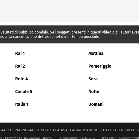
 valutati di pubblico dominio. Se i soggetti presenti in questi video o gli autori av
mo alla cancellazione del video nel minor tempo possibile.
Rai 1
Mattina
Rai 2
Pomeriggio
Rete 4
Sera
Canale 5
Notte
Italia 1
Domani
GIALLE
PAGINEGIALLE SHOP
PGCASA
PAGINEBIANCHE
TUTTOCITTÀ
DILEI
S
© Italiaonline S.p.A. 2026
Direzione e coordinamento 
cy
Preferenze sui cookie
Aiuto