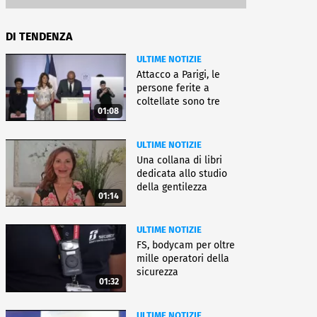
DI TENDENZA
ULTIME NOTIZIE
Attacco a Parigi, le
persone ferite a
coltellate sono tre
01:08
donne
ULTIME NOTIZIE
Una collana di libri
dedicata allo studio
della gentilezza
01:14
ULTIME NOTIZIE
FS, bodycam per oltre
mille operatori della
sicurezza
01:32
ULTIME NOTIZIE