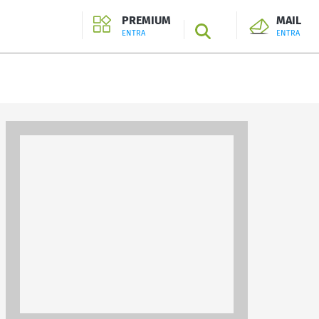
PREMIUM
MAIL
SEARCH
ENTRA
ENTRA
ENTRA