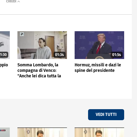
1:30
01:34
01:54
ppio
Somma Lombardo, la
Hormuz, missili e dazi le
compagna di Venco:
spine del presidente
"Anche lei dica tutta la
verità"
VEDI TUTTI