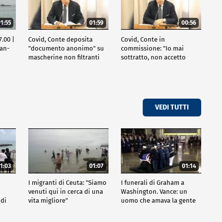
1:55
01:59
00:56
.00 |
Covid, Conte deposita
Covid, Conte in
ran-
"documento anonimo" su
commissione: "Io mai
mascherine non filtranti
sottratto, non accetto
lezioni"
VEDI TUTTI
1:03
01:07
01:14
I migranti di Ceuta: "Siamo
I funerali di Graham a
venuti qui in cerca di una
Washington. Vance: un
 di
vita migliore"
uomo che amava la gente