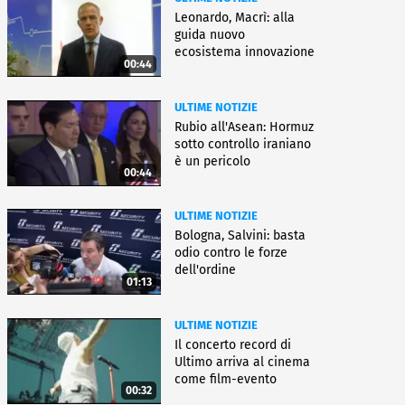
Leonardo, Macrì: alla
guida nuovo
ecosistema innovazione
00:44
ULTIME NOTIZIE
Rubio all'Asean: Hormuz
sotto controllo iraniano
è un pericolo
00:44
ULTIME NOTIZIE
Bologna, Salvini: basta
odio contro le forze
dell'ordine
01:13
ULTIME NOTIZIE
Il concerto record di
Ultimo arriva al cinema
come film-evento
00:32