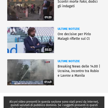
Scontri morte Fakir, dodici
gli indagati
01:20
ULTIME NOTIZIE
Ore decisive per Pirlo
Malagò riflette sul Ct
02:22
ULTIME NOTIZIE
Breaking News delle 14.00 |
Ucraina, incontro tra Rubio
e Lavrov a Manila
01:49
Alcuni video presenti in questa sezione sono stati presi da internet,
quindi valutati di pubblico dominio. Se i soggetti presenti in questi