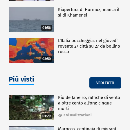
Riapertura di Hormuz, manca il
sì di Khamenei
01:56
L'Italia boccheggia, nel giovedì
rovente 27 città su 27 da bollino
rosso
03:50
Più visti
VEDI TUTTI
Rio de Janeiro, raffiche di vento
a oltre cento all'ora: cinque
morti
2 visualizzazioni
01:29
Marocco, centinaia di migranti