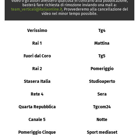
video o gli autori avessero qualcosa in contrario alla pubblicazione,
basterà fare richiesta di rimozione inviando una mail a:
team_verticali@italiaonline.it
. Provvederemo alla cancellazione del
video nel minor tempo possibile.
Verissimo
Tg4
Rai 1
Mattina
Fuori dal Coro
Tg5
Rai 2
Pomeriggio
Stasera Italia
Studioaperto
Rete 4
Sera
Quarta Repubblica
Tgcom24
Canale 5
Notte
Pomeriggio Cinque
Sport mediaset