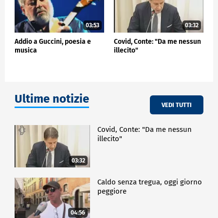
03:53
03:32
Addio a Guccini, poesia e
Covid, Conte: "Da me nessun
musica
illecito"
Ultime notizie
VEDI TUTTI
Covid, Conte: "Da me nessun
illecito"
03:32
Caldo senza tregua, oggi giorno
peggiore
04:56