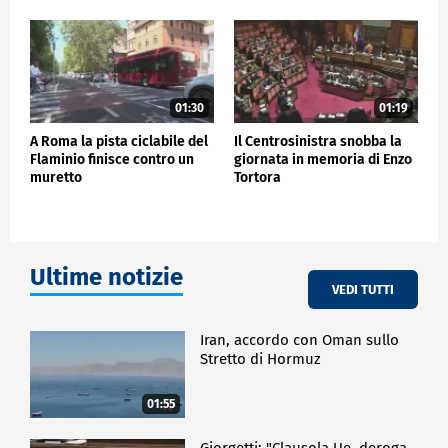
01:30
01:19
A Roma la pista ciclabile del
Il Centrosinistra snobba la
Flaminio finisce contro un
giornata in memoria di Enzo
muretto
Tortora
Ultime notizie
VEDI TUTTI
Iran, accordo con Oman sullo
Stretto di Hormuz
01:55
Giorgetti: "Clausola Ue, deroga