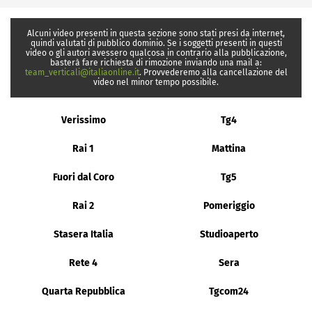
Alcuni video presenti in questa sezione sono stati presi da internet,
quindi valutati di pubblico dominio. Se i soggetti presenti in questi
video o gli autori avessero qualcosa in contrario alla pubblicazione,
basterà fare richiesta di rimozione inviando una mail a:
team_verticali@italiaonline.it
. Provvederemo alla cancellazione del
video nel minor tempo possibile.
Verissimo
Tg4
Rai 1
Mattina
Fuori dal Coro
Tg5
Rai 2
Pomeriggio
Stasera Italia
Studioaperto
Rete 4
Sera
Quarta Repubblica
Tgcom24