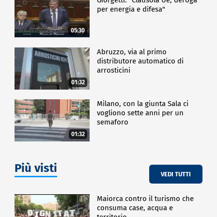
per energia e difesa"
05:30
Abruzzo, via al primo
distributore automatico di
arrosticini
01:32
Milano, con la giunta Sala ci
vogliono sette anni per un
semaforo
01:32
Più visti
VEDI TUTTI
Maiorca contro il turismo che
consuma case, acqua e