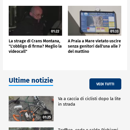
01:22
01:33
La strage di Crans Montana,
A Praia a Mare vietato uscire
"L'obbligo di firma? Meglio la
senza genitori dall'una alle 7
videocall"
del mattino
Ultime notizie
VEDI TUTTI
Va a caccia di ciclisti dopo la lite
in strada
01:25
Traffico, code e caldo Richiami