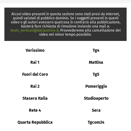
Alcuni video presenti in questa sezione sono stati presi da internet,
quindi valutati di pubblico dominio. Se i soggetti presenti in questi
video o gli autori avessero qualcosa in contrario alla pubblicazione,
basterà fare richiesta di rimozione inviando una mail a:
team_verticali@italiaonline.it
. Provvederemo alla cancellazione del
video nel minor tempo possibile.
Verissimo
Tg4
Rai 1
Mattina
Fuori dal Coro
Tg5
Rai 2
Pomeriggio
Stasera Italia
Studioaperto
Rete 4
Sera
Quarta Repubblica
Tgcom24