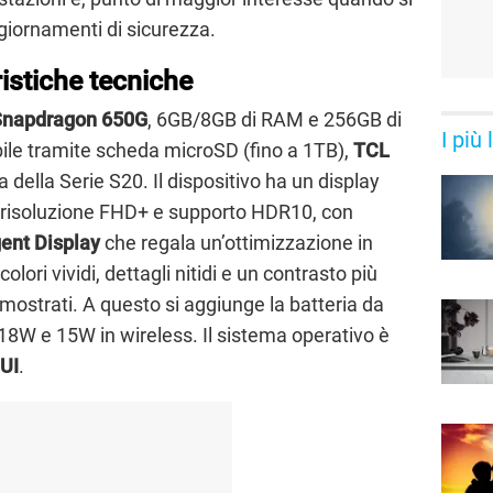
ggiornamenti di sicurezza.
istiche tecniche
Snapdragon 650G
, 6GB/8GB di RAM e 256GB di
I più
bile tramite scheda microSD (fino a 1TB),
TCL
della Serie S20. Il dispositivo ha un display
, risoluzione FHD+ e supporto HDR10, con
gent Display
che regala un’ottimizzazione in
lori vividi, dettagli nitidi e un contrasto più
mostrati. A questo si aggiunge la batteria da
18W e 15W in wireless. Il sistema operativo è
 UI
.