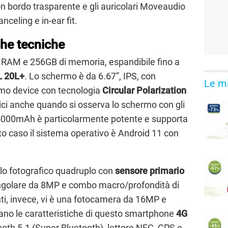
con bordo trasparente e gli auricolari Moveaudio
celing e in-ear fit.
che tecniche
RAM e 256GB di memoria, espandibile fino a
 20L+
. Lo schermo è da 6.67”, IPS, con
Le mi
rimo device con tecnologia
Circular Polarization
stici anche quando si osserva lo schermo con gli
a 5000mAh è particolarmente potente e supporta
to caso il sistema operativo è Android 11 con
ulo fotografico quadruplo con
sensore primario
angolare da 8MP e combo macro/profondità di
, invece, vi è una fotocamera da 16MP e
ano le caratteristiche di questo smartphone
4G
tooth 5.1 (Super Bluetooth), lettore NFC, GPS e