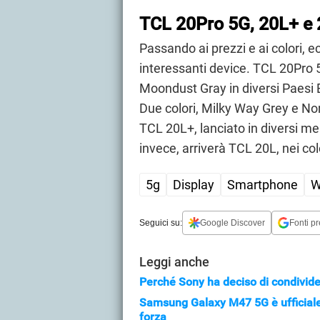
TCL 20Pro 5G, 20L+ e 2
Passando ai prezzi e ai colori, e
interessanti device. TCL 20Pro 5
Moondust Gray in diversi Paesi E
Due colori, Milky Way Grey e Nor
TCL 20L+, lanciato in diversi me
invece, arriverà TCL 20L, nei co
5g
Display
Smartphone
W
Seguici su:
Google Discover
Fonti pr
Leggi anche
Perché Sony ha deciso di condivider
Samsung Galaxy M47 5G è ufficiale: 
forza