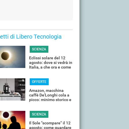
 letti di Libero Tecnologia
SCIENZA
Eclissi solare del 12
agosto: dove si vedrà in
Italia, a che ora e come
guardarla senza rischi
OFFERTE
Amazon, macchina
caffè De'Longhi cola a
picco: minimo storico e
sconti all'80%
SCIENZA
Il Sole "scompare" il 12
agosto: come guardare