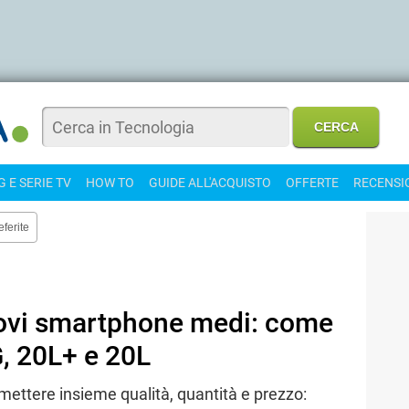
 E SERIE TV
HOW TO
GUIDE ALL'ACQUISTO
OFFERTE
RECENSI
eferite
ovi smartphone medi: come
, 20L+ e 20L
mettere insieme qualità, quantità e prezzo: