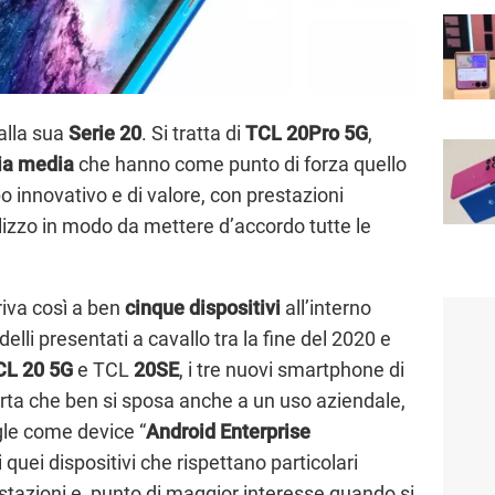
alla sua
Serie 20
. Si tratta di
TCL 20Pro 5G
,
ia media
che hanno come punto di forza quello
 innovativo e di valore, con prestazioni
ilizzo in modo da mettere d’accordo tutte le
riva così a ben
cinque dispositivi
all’interno
elli presentati a cavallo tra la fine del 2020 e
CL 20 5G
e TCL
20SE
, i tre nuovi smartphone di
ta che ben si sposa anche a un uso aziendale,
ogle come device “
Android Enterprise
i quei dispositivi che rispettano particolari
prestazioni e, punto di maggior interesse quando si