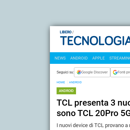
LIBERO
NEWS
ANDROID
APPLE
STREAMING
Seguici su:
Google Discover
Fonti pr
HOME
ANDROID
ANDROID
TCL presenta 3 nu
sono TCL 20Pro 5G
I nuovi device di TCL provano a 