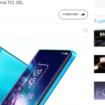
mma TCL 20L.
CONDIVIDI
Ti po
ecnologia a 360°: novità e tendenze dal mondo tech,
per un pubblico di principianti e di esperti, di utenti privati, di
i nostri articoli sul mondo Android e Apple, app e social,
rable, domotica e gadget.