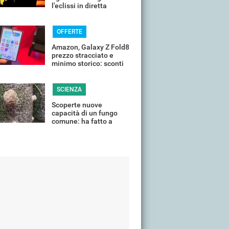
l'eclissi in diretta
streaming dall'Italia
OFFERTE
Amazon, Galaxy Z Fold8
prezzo stracciato e
minimo storico: sconti
all'85%
SCIENZA
Scoperte nuove
capacità di un fungo
comune: ha fatto a
pezzi una plastica
quasi indistruttibile