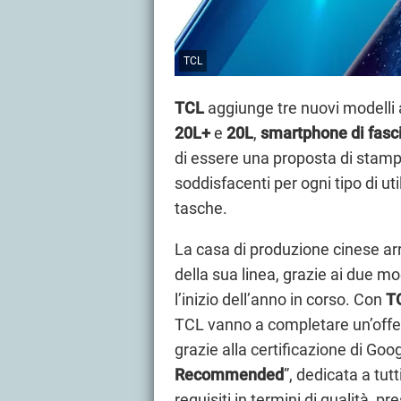
TCL
TCL
aggiunge tre nuovi modelli 
20L+
e
20L
,
smartphone di fasc
di essere una proposta di stampo
soddisfacenti per ogni tipo di ut
tasche.
La casa di produzione cinese ar
della sua linea, grazie ai due mod
l’inizio dell’anno in corso. Con
T
TCL vanno a completare un’offer
grazie alla certificazione di Go
Recommended
”, dedicata a tutt
requisiti in termini di qualità, 