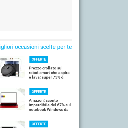
gliori occasioni scelte per te
OFFERTE
Prezzo crollato sul
robot smart che aspira
e lava: super 73% di
sconto
OFFERTE
Amazon: sconto
imperdibile del 67% sul
notebook Windows da
14’’
OFFERTE