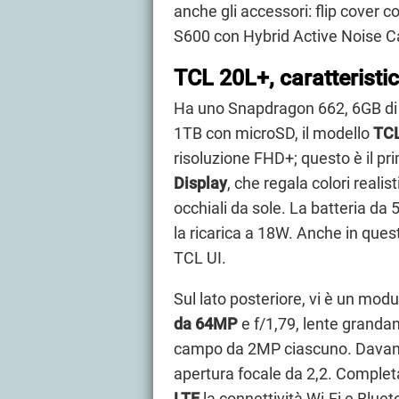
anche gli accessori: flip cover 
S600 con Hybrid Active Noise Can
TCL 20L+, caratteristi
Ha uno Snapdragon 662, 6GB di 
1TB con microSD, il modello
TCL
risoluzione FHD+; questo è il p
Display
, che regala colori reali
occhiali da sole. La batteria d
la ricarica a 18W. Anche in ques
TCL UI.
Sul lato posteriore, vi è un mod
da 64MP
e f/1,79, lente grand
campo da 2MP ciascuno. Davanti
apertura focale da 2,2. Complet
LTE
la connettività Wi-Fi e Blue