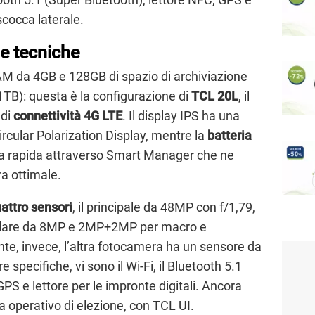
 scocca laterale.
he tecniche
 da 4GB e 128GB di spazio di archiviazione
1TB): questa è la configurazione di
TCL 20L
, il
 di
connettività 4G LTE
. Il display IPS ha una
rcular Polarization Display, mentre la
batteria
ca rapida attraverso Smart Manager che ne
ra ottimale.
attro sensori
, il principale da 48MP con f/1,79,
olare da 8MP e 2MP+2MP per macro e
te, invece, l’altra fotocamera ha un sensore da
e specifiche, vi sono il Wi-Fi, il Bluetooth 5.1
PS e lettore per le impronte digitali. Ancora
a operativo di elezione, con TCL UI.