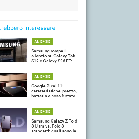
trebbero interessare
ANDROID
Samsung rompe il
silenzio su Galaxy Tab
S12 e Galaxy S26 FE:
quando potrebbero
arrivare
ANDROID
Google Pixel 11:
caratteristiche, prezzo,
batteria e cosa è stato
davvero confermato ad
oggi
ANDROID
Samsung Galaxy Z Fold
8 Ultra vs. Fold 8
standard: quali sono le
differenze?