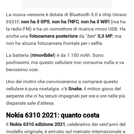
La nuova versione è dotata di Bluetooth 5.0 e chip Unisoc
6531F,
non ha il GPS
,
non ha l’NFC
,
non ha il WiFi
(ma ha
ANDROID
la radio FM) e ha un connettore di ricarica micro USB. Ha
anche una
fotocamera posteriore
da "
ben
"
0,3 MP
, ma
non ha alcuna fotocamera frontale per i selfie.
La batteria (
rimovibile!
) è da 1.150 mAh. Sono
pochissimi, ma questo cellulare non consuma nulla e va
benissimo così.
Uno dei motivi che convinceranno a comprare questo
cellulare è pura nostalgia: c’è
Snake
, il mitico gioco del
serpente che ci ha tenuti impegnati per ore e ore nelle più
disparate sale d’attesa.
Nokia 6310 2021: quanto costa
Il
Nokia 6310 edizione 2021
, celebrativo dei vent’anni del
modello originale, è arrivato sul mercato internazionale a