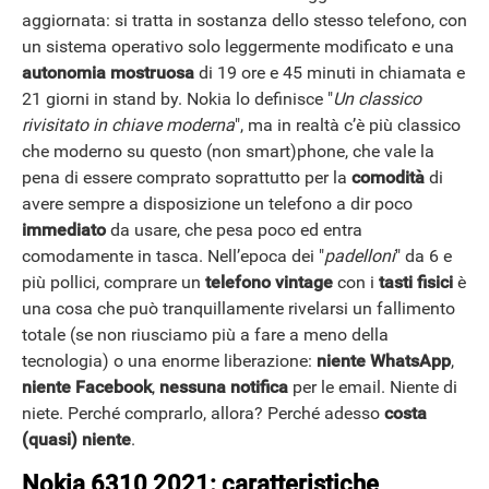
aggiornata: si tratta in sostanza dello stesso telefono, con
un sistema operativo solo leggermente modificato e una
autonomia mostruosa
di 19 ore e 45 minuti in chiamata e
21 giorni in stand by. Nokia lo definisce "
Un classico
rivisitato in chiave moderna
", ma in realtà c’è più classico
che moderno su questo (non smart)phone, che vale la
pena di essere comprato soprattutto per la
comodità
di
avere sempre a disposizione un telefono a dir poco
immediato
da usare, che pesa poco ed entra
comodamente in tasca. Nell’epoca dei "
padelloni
" da 6 e
più pollici, comprare un
telefono vintage
con i
tasti fisici
è
una cosa che può tranquillamente rivelarsi un fallimento
totale (se non riusciamo più a fare a meno della
tecnologia) o una enorme liberazione:
niente WhatsApp
,
niente Facebook
,
nessuna notifica
per le email. Niente di
niete. Perché comprarlo, allora? Perché adesso
costa
(quasi) niente
.
Nokia 6310 2021: caratteristiche