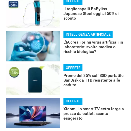
OFFERTE
Il tagliacapelli BaByliss
Japanese Steel oggi al 50% di
sconto
INTELLIGENZA ARTIFICIALE
L'IA crea i primi virus artificiali in
laboratorio: svolta medica o
rischio biologico?
RECENSIONI
OFFERTE
Promo del 35% sull’SSD portatile
SanDisk da 1TB resistente alle
cadute
OFFERTE
Xiaomi, lo smart TV extra large a
prezzo da outlet: sconto
esagerato