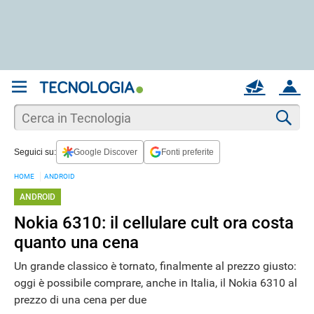
REGISTRATI
MAIL
ACCOUNT
Apri una nuova
MAIL
Cer
Seguici su:
Google Discover
Fonti preferite
AIUTO
HOME
ANDROID
ANDROID
Nokia 6310: il cellulare cult ora costa
quanto una cena
Un grande classico è tornato, finalmente al prezzo giusto:
oggi è possibile comprare, anche in Italia, il Nokia 6310 al
prezzo di una cena per due